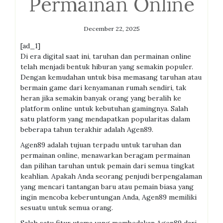
Permainan Online
December 22, 2025
[ad_1]
Di era digital saat ini, taruhan dan permainan online
telah menjadi bentuk hiburan yang semakin populer.
Dengan kemudahan untuk bisa memasang taruhan atau
bermain game dari kenyamanan rumah sendiri, tak
heran jika semakin banyak orang yang beralih ke
platform online untuk kebutuhan gamingnya. Salah
satu platform yang mendapatkan popularitas dalam
beberapa tahun terakhir adalah Agen89.
Agen89 adalah tujuan terpadu untuk taruhan dan
permainan online, menawarkan beragam permainan
dan pilihan taruhan untuk pemain dari semua tingkat
keahlian. Apakah Anda seorang penjudi berpengalaman
yang mencari tantangan baru atau pemain biasa yang
ingin mencoba keberuntungan Anda, Agen89 memiliki
sesuatu untuk semua orang.