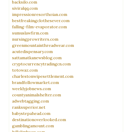
backsilo.com
siviralqq.com
impressionresorthoian.com
bestfreakingclothesever.com
falling-film-evaporator.com
sumuslawfirm.com
nursingprowriters.com
greenmountainthreadwear.com
acutedispensary.com
sattamatkanewsblog.com
cryptocurrencytradingcn.com
totowaz.com
charlestonwipesettlement.com
brandfollowmarket.com
weeklyjobnews.com
countyanimalshelter.com
adwebtagging.com
ranksuperior.net
babystepahead.com
destinationoverlooked.com
gamblingamount.com