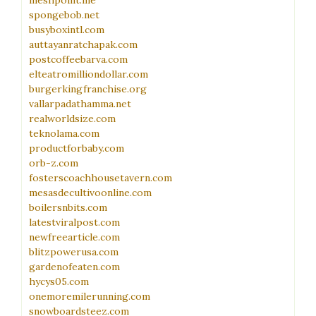
meshpoint.me
spongebob.net
busyboxintl.com
auttayanratchapak.com
postcoffeebarva.com
elteatromilliondollar.com
burgerkingfranchise.org
vallarpadathamma.net
realworldsize.com
teknolama.com
productforbaby.com
orb-z.com
fosterscoachhousetavern.com
mesasdecultivoonline.com
boilersnbits.com
latestviralpost.com
newfreearticle.com
blitzpowerusa.com
gardenofeaten.com
hycys05.com
onemoremilerunning.com
snowboardsteez.com