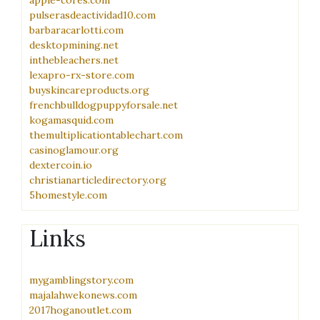
apple-cores.com
pulserasdeactividad10.com
barbaracarlotti.com
desktopmining.net
inthebleachers.net
lexapro-rx-store.com
buyskincareproducts.org
frenchbulldogpuppyforsale.net
kogamasquid.com
themultiplicationtablechart.com
casinoglamour.org
dextercoin.io
christianarticledirectory.org
5homestyle.com
Links
mygamblingstory.com
majalahwekonews.com
2017hoganoutlet.com