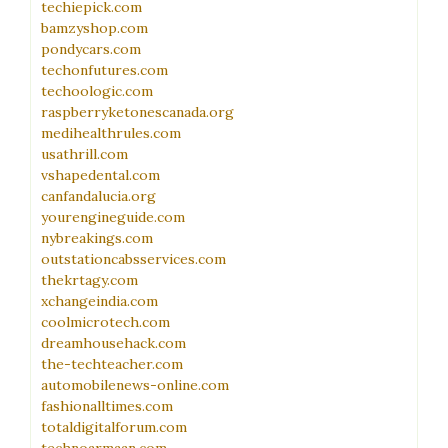
techiepick.com
bamzyshop.com
pondycars.com
techonfutures.com
techoologic.com
raspberryketonescanada.org
medihealthrules.com
usathrill.com
vshapedental.com
canfandalucia.org
yourengineguide.com
nybreakings.com
outstationcabsservices.com
thekrtagy.com
xchangeindia.com
coolmicrotech.com
dreamhousehack.com
the-techteacher.com
automobilenews-online.com
fashionalltimes.com
totaldigitalforum.com