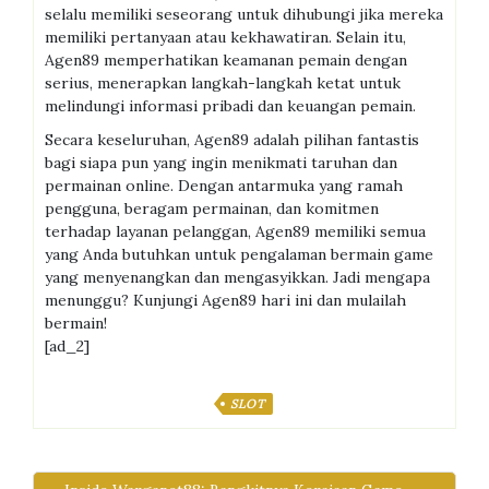
selalu memiliki seseorang untuk dihubungi jika mereka
memiliki pertanyaan atau kekhawatiran. Selain itu,
Agen89 memperhatikan keamanan pemain dengan
serius, menerapkan langkah-langkah ketat untuk
melindungi informasi pribadi dan keuangan pemain.
Secara keseluruhan, Agen89 adalah pilihan fantastis
bagi siapa pun yang ingin menikmati taruhan dan
permainan online. Dengan antarmuka yang ramah
pengguna, beragam permainan, dan komitmen
terhadap layanan pelanggan, Agen89 memiliki semua
yang Anda butuhkan untuk pengalaman bermain game
yang menyenangkan dan mengasyikkan. Jadi mengapa
menunggu? Kunjungi Agen89 hari ini dan mulailah
bermain!
[ad_2]
SLOT