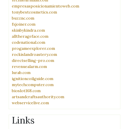
technoarmaan.com
empresasposicionamientoweb.com
tonybestcosmetics.com
buzznc.com
fxjoiner.com
skinbykindra.com
alltherageface.com
codenational.com
progameexplorer.com
rockislandroastery.com
directselling-pro.com
revenuealarm.com
lurab.com
ignitioncoilguide.com
mytechcomputer.com
bioslot168.com
artsandcraftsauthority.com
webservicelive.com
Links