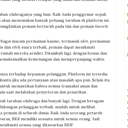
aruhan olahraganya yang luas. Baik Anda penggemar sepak
nda akan menemukan banyak peluang taruhan di platform ini.
ngkinkan pemain bertaruh pada tim dan pemain favorit
rbagai macam permainan kasino, termasuk slot, permainan
is dan efek suara terbaik, pemain dapat menikmati
 rumah mereka sendiri. Ditambah lagi, dengan bonus dan
memaksimalkan kemenangan dan memperpanjang waktu
nya terhadap kepuasan pelanggan. Platform ini tersedia
antu jika ada pertanyaan atau masalah apa pun. Selain itu,
untuk memastikan bahwa semua transaksi aman dan
ain saat melakukan penyetoran dan penarikan.
ntuk taruhan olahraga dan banyak lagi. Dengan beragam
dukungan pelanggan terbaik, mudah untuk melihat
ra pemain di seluruh dunia. Baik Anda seorang petaruh
uran, BK8 memiliki sesuatu untuk semua orang. Jadi
menikmati semua yang ditawarkan BK8!