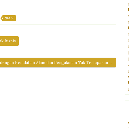
SLOT
k Bisnis
dengan Keindahan Alam dan Pengalaman Tak Terlupakan →