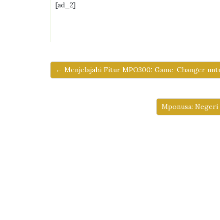
[ad_2]
← Menjelajahi Fitur MPO300: Game-Changer untu
Mponusa: Negeri 