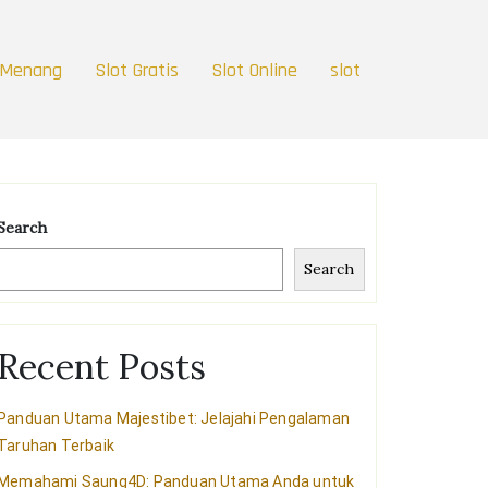
 Menang
Slot Gratis
Slot Online
slot
Search
Search
Recent Posts
Panduan Utama Majestibet: Jelajahi Pengalaman
Taruhan Terbaik
Memahami Saung4D: Panduan Utama Anda untuk