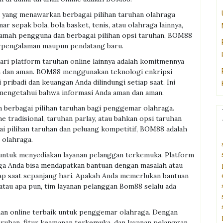
 yang menawarkan berbagai pilihan taruhan olahraga
sepak bola, bola basket, tenis, atau olahraga lainnya,
ramah pengguna dan berbagai pilihan opsi taruhan, BOM88
erpengalaman maupun pendatang baru.
ri platform taruhan online lainnya adalah komitmennya
 dan aman. BOM88 menggunakan teknologi enkripsi
ribadi dan keuangan Anda dilindungi setiap saat. Ini
, mengetahui bahwa informasi Anda aman dan aman.
 berbagai pilihan taruhan bagi penggemar olahraga.
tradisional, taruhan parlay, atau bahkan opsi taruhan
i pilihan taruhan dan peluang kompetitif, BOM88 adalah
 olahraga.
untuk menyediakan layanan pelanggan terkemuka. Platform
ga Anda bisa mendapatkan bantuan dengan masalah atau
iap saat sepanjang hari. Apakah Anda memerlukan bantuan
au apa pun, tim layanan pelanggan Bom88 selalu ada
han online terbaik untuk penggemar olahraga. Dengan
ruhan, fitur keamanan terkemuka, dan layanan pelanggan