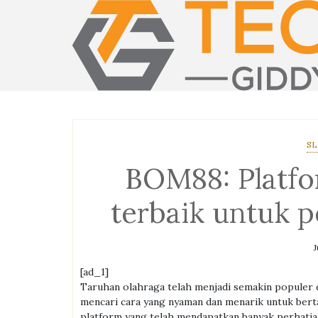
Skip
to
content
S
BOM88: Platfo
terbaik untuk 
J
[ad_1]
Taruhan olahraga telah menjadi semakin populer 
mencari cara yang nyaman dan menarik untuk berta
platform yang telah mendapatkan banyak perhatian