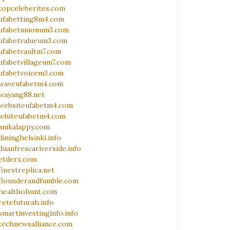
topceleberites.com
ufabetting8m4.com
ufabetunionum3.com
ufabetvalueum3.com
ufabetvaultm7.com
ufabetvillageum7.com
ufabetvoicem3.com
waveufabetm4.com
wayang88.net
websiteufabetm4.com
whiteufabetm4.com
anikalappy.com
dininghelsinki.info
duanfrescariverside.info
etilerx.com
finestreplica.net
flounderandfumble.com
healthohunt.com
retefuturah.info
smartinvestinginfo.info
technewsalliance.com