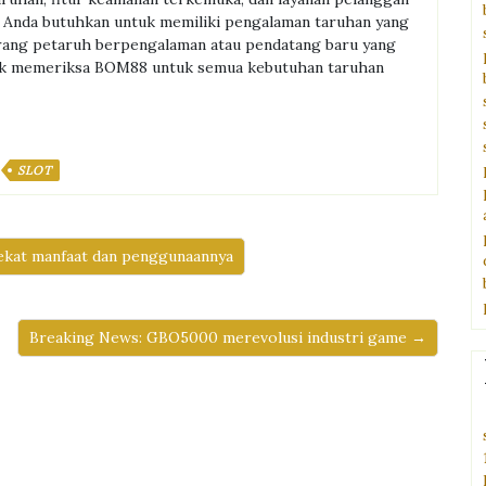
Anda butuhkan untuk memiliki pengalaman taruhan yang
rang petaruh berpengalaman atau pendatang baru yang
untuk memeriksa BOM88 untuk semua kebutuhan taruhan
SLOT
kat manfaat dan penggunaannya
Breaking News: GBO5000 merevolusi industri game →