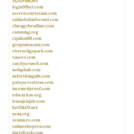
1x2forum.net
login99bet.com
secretcourtesans.com
onlinebahisforum1.com
chicagoheadline.com
camming.org
rajalion88.com
goupuntacana.com
riversedgepark.com
zaseez.com
catchycrunch.com
nofaphub.com
nefertitingalls.com
patsyscreations.com
income4proof.com
educaritas.org
lensajelajah.com
betflik09.net
ncaq.org
xenmicro.com
onlineshopera.com
dartyfresh.com