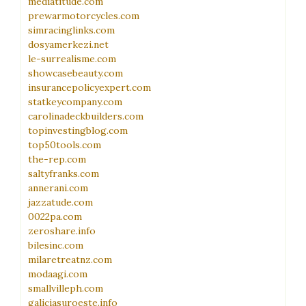
mediatitude.com
prewarmotorcycles.com
simracinglinks.com
dosyamerkezi.net
le-surrealisme.com
showcasebeauty.com
insurancepolicyexpert.com
statkeycompany.com
carolinadeckbuilders.com
topinvestingblog.com
top50tools.com
the-rep.com
saltyfranks.com
annerani.com
jazzatude.com
0022pa.com
zeroshare.info
bilesinc.com
milaretreatnz.com
modaagi.com
smallvilleph.com
galiciasuroeste.info