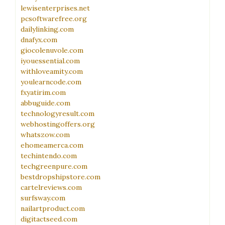
lewisenterprises.net
pcsoftwarefree.org
dailylinking.com
dnafyx.com
giocolenuvole.com
iyouessential.com
withloveamity.com
youlearncode.com
fxyatirim.com
abbuguide.com
technologyresult.com
webhostingoffers.org
whatszow.com
ehomeamerca.com
techintendo.com
techgreenpure.com
bestdropshipstore.com
cartelreviews.com
surfsway.com
nailartproduct.com
digitactseed.com