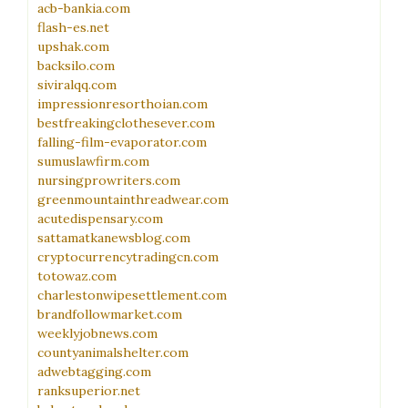
acb-bankia.com
flash-es.net
upshak.com
backsilo.com
siviralqq.com
impressionresorthoian.com
bestfreakingclothesever.com
falling-film-evaporator.com
sumuslawfirm.com
nursingprowriters.com
greenmountainthreadwear.com
acutedispensary.com
sattamatkanewsblog.com
cryptocurrencytradingcn.com
totowaz.com
charlestonwipesettlement.com
brandfollowmarket.com
weeklyjobnews.com
countyanimalshelter.com
adwebtagging.com
ranksuperior.net