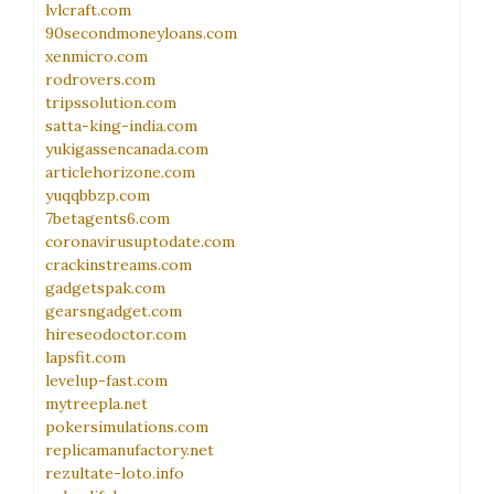
lvlcraft.com
90secondmoneyloans.com
xenmicro.com
rodrovers.com
tripssolution.com
satta-king-india.com
yukigassencanada.com
articlehorizone.com
yuqqbbzp.com
7betagents6.com
coronavirusuptodate.com
crackinstreams.com
gadgetspak.com
gearsngadget.com
hireseodoctor.com
lapsfit.com
levelup-fast.com
mytreepla.net
pokersimulations.com
replicamanufactory.net
rezultate-loto.info