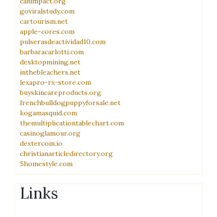
canimpact.org
goviralstudy.com
cartourism.net
apple-cores.com
pulserasdeactividad10.com
barbaracarlotti.com
desktopmining.net
inthebleachers.net
lexapro-rx-store.com
buyskincareproducts.org
frenchbulldogpuppyforsale.net
kogamasquid.com
themultiplicationtablechart.com
casinoglamour.org
dextercoin.io
christianarticledirectory.org
5homestyle.com
Links