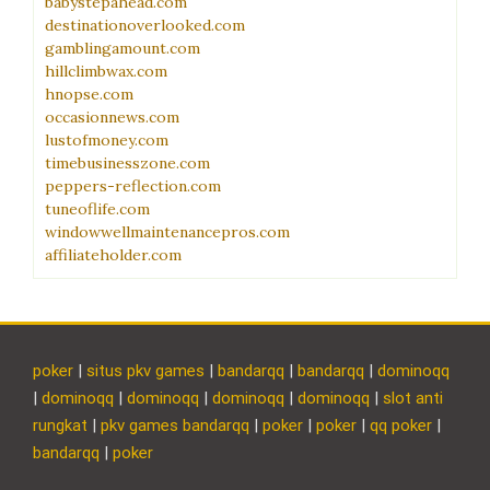
babystepahead.com
destinationoverlooked.com
gamblingamount.com
hillclimbwax.com
hnopse.com
occasionnews.com
lustofmoney.com
timebusinesszone.com
peppers-reflection.com
tuneoflife.com
windowwellmaintenancepros.com
affiliateholder.com
poker
|
situs pkv games
|
bandarqq
|
bandarqq
|
dominoqq
|
dominoqq
|
dominoqq
|
dominoqq
|
dominoqq
|
slot anti
rungkat
|
pkv games bandarqq
|
poker
|
poker
|
qq poker
|
bandarqq
|
poker