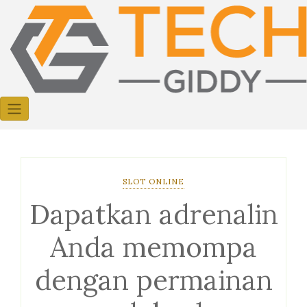
Skip
to
content
SLOT ONLINE
Dapatkan adrenalin
Anda memompa
dengan permainan