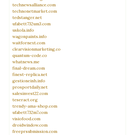
technewsalliance.com
technonetmarket.com
tedstanger.net
ufabett732um3.com
uskola.info
wagonpaints.info
waitfornext.com
clearvisionmarketing.co
quantum-code.co
whatnews.me
final-dream.com
finest-replica.net
gestioneinh.info
prosportdaily.net
salesinvest22.com
teseract.org
trendy-ama-shop.com
ufabett732m7.com
visiofood.com
droidwindow.com
freeprsubmission.com