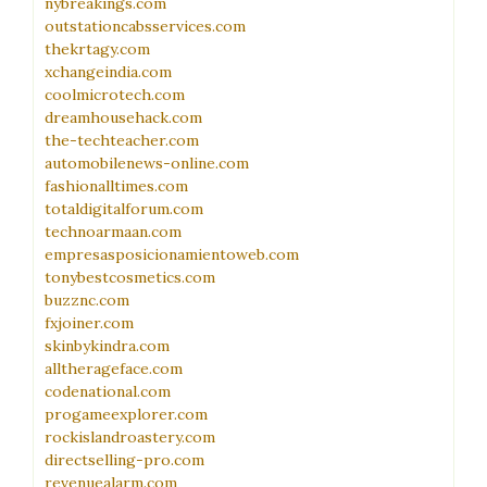
nybreakings.com
outstationcabsservices.com
thekrtagy.com
xchangeindia.com
coolmicrotech.com
dreamhousehack.com
the-techteacher.com
automobilenews-online.com
fashionalltimes.com
totaldigitalforum.com
technoarmaan.com
empresasposicionamientoweb.com
tonybestcosmetics.com
buzznc.com
fxjoiner.com
skinbykindra.com
alltherageface.com
codenational.com
progameexplorer.com
rockislandroastery.com
directselling-pro.com
revenuealarm.com