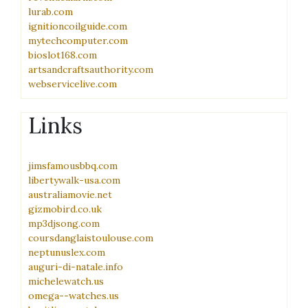
lurab.com
ignitioncoilguide.com
mytechcomputer.com
bioslot168.com
artsandcraftsauthority.com
webservicelive.com
Links
jimsfamousbbq.com
libertywalk-usa.com
australiamovie.net
gizmobird.co.uk
mp3djsong.com
coursdanglaistoulouse.com
neptunuslex.com
auguri-di-natale.info
michelewatch.us
omega--watches.us