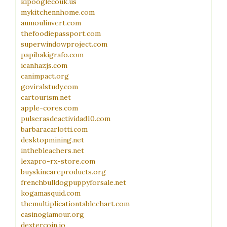
kipooglecouk.us
mykitchennhome.com
aumoulinvert.com
thefoodiepassport.com
superwindowproject.com
papibakigrafo.com
icanhazjs.com
canimpact.org
goviralstudy.com
cartourism.net
apple-cores.com
pulserasdeactividad10.com
barbaracarlotti.com
desktopmining.net
inthebleachers.net
lexapro-rx-store.com
buyskincareproducts.org
frenchbulldogpuppyforsale.net
kogamasquid.com
themultiplicationtablechart.com
casinoglamour.org
dextercoin.io