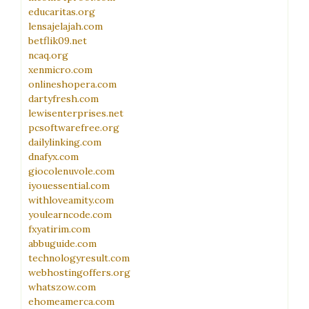
educaritas.org
lensajelajah.com
betflik09.net
ncaq.org
xenmicro.com
onlineshopera.com
dartyfresh.com
lewisenterprises.net
pcsoftwarefree.org
dailylinking.com
dnafyx.com
giocolenuvole.com
iyouessential.com
withloveamity.com
youlearncode.com
fxyatirim.com
abbuguide.com
technologyresult.com
webhostingoffers.org
whatszow.com
ehomeamerca.com