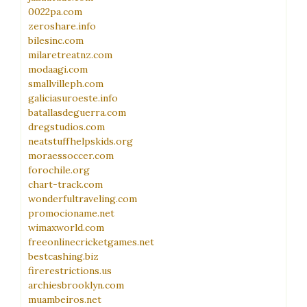
0022pa.com
zeroshare.info
bilesinc.com
milaretreatnz.com
modaagi.com
smallvilleph.com
galiciasuroeste.info
batallasdeguerra.com
dregstudios.com
neatstuffhelpskids.org
moraessoccer.com
forochile.org
chart-track.com
wonderfultraveling.com
promocioname.net
wimaxworld.com
freeonlinecricketgames.net
bestcashing.biz
firerestrictions.us
archiesbrooklyn.com
muambeiros.net