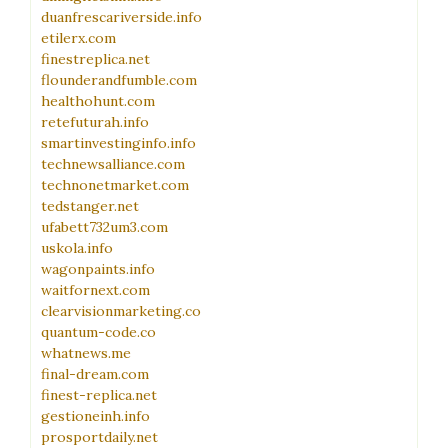
duanfrescariverside.info
etilerx.com
finestreplica.net
flounderandfumble.com
healthohunt.com
retefuturah.info
smartinvestinginfo.info
technewsalliance.com
technonetmarket.com
tedstanger.net
ufabett732um3.com
uskola.info
wagonpaints.info
waitfornext.com
clearvisionmarketing.co
quantum-code.co
whatnews.me
final-dream.com
finest-replica.net
gestioneinh.info
prosportdaily.net