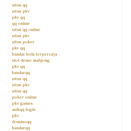
situs qq
situs pkv
pkv qq
qq online
situs qq online
situs pkv
situs poker
pkv qq
bandar bola terpercaya
slot demo mahjong
pkv qq
bandarqq
situs qq
situs pkv
situs qq
poker online
pkv games
asikqq login
pkv
dominoqq
bandarqq