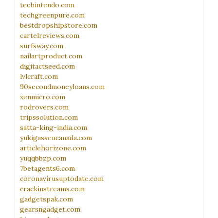
techintendo.com
techgreenpure.com
bestdropshipstore.com
cartelreviews.com
surfsway.com
nailartproduct.com
digitactseed.com
lvlcraft.com
90secondmoneyloans.com
xenmicro.com
rodrovers.com
tripssolution.com
satta-king-india.com
yukigassencanada.com
articlehorizone.com
yuqqbbzp.com
7betagents6.com
coronavirusuptodate.com
crackinstreams.com
gadgetspak.com
gearsngadget.com