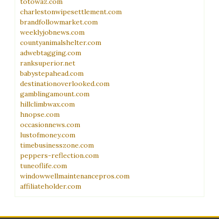
totowaz.com
charlestonwipesettlement.com
brandfollowmarket.com
weeklyjobnews.com
countyanimalshelter.com
adwebtagging.com
ranksuperior.net
babystepahead.com
destinationoverlooked.com
gamblingamount.com
hillclimbwax.com
hnopse.com
occasionnews.com
lustofmoney.com
timebusinesszone.com
peppers-reflection.com
tuneoflife.com
windowwellmaintenancepros.com
affiliateholder.com