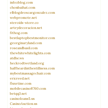
infozblog.com
chonbaihat.com
elblogdeoscargonzalez.com
webpromote.net
steroids-store.co
arteydecoracion.net
fithog.com
bestlaptopbestmonitor.com
georginaryland.com
roseandbasil.com
thewhitewhitelights.com
atdhe.ws
heckrodtwetland.org
halfheardinthestillness.com
mybestmassagechair.com
ericreed.net
fluxetine.com
mobilecasino8760.com
betqq3.net
casinoloans5.us
CasinoAuction.us