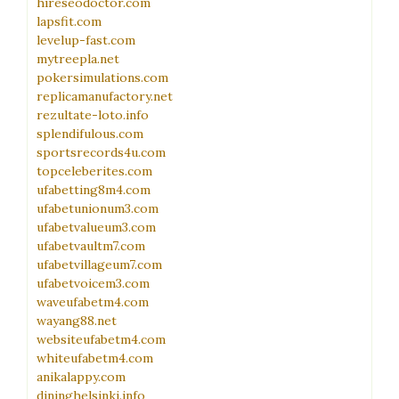
hireseodoctor.com
lapsfit.com
levelup-fast.com
mytreepla.net
pokersimulations.com
replicamanufactory.net
rezultate-loto.info
splendifulous.com
sportsrecords4u.com
topceleberites.com
ufabetting8m4.com
ufabetunionum3.com
ufabetvalueum3.com
ufabetvaultm7.com
ufabetvillageum7.com
ufabetvoicem3.com
waveufabetm4.com
wayang88.net
websiteufabetm4.com
whiteufabetm4.com
anikalappy.com
dininghelsinki.info