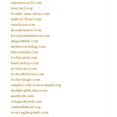
salesinvest22.com
teseract.org
trendy-ama-shop.com
ufabett732m7.com
visiofood.com
droidwindow.com
freeprsubmission.com
ufagold666.com
myinteriorblog.com
bnewsindia.com
techiepick.com
bamzyshop.com
pondycars.com
techonfutures.com
techoologic.com
raspberryketonescanada.org
medihealthrules.com
usathrill.com
vshapedental.com
canfandalucia.org
yourengineguide.com