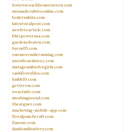
fosterscoachhousetavern.com
mesasdecultivoonline.com
boilersnbits.com
latestviralpost.com
newfreearticle.com
blitzpowerusa.com
gardenofeaten.com
hycys05.com
onemoremilerunning.com
snowboardsteez.com
instagrambioforgirls.com
cashflowxfiles.com
kmbb10.com
getxtrem.com
weactinfo.com
meshingsocial.com
thearguer.com
marketing-mobile-app.com
floralpunchcraft.com
fiasone.com
danktankbattery.com