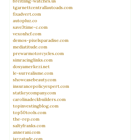
breitling-watches.us
tgarnettcentrallautoads.com
fixadvert.com
autopluz.co
save3time-c.com
vexonhcf.com
demos-pixelsparadise.com
mediatitude.com
prewarmotorcycles.com
simracinglinks.com
dosyamerkezi.net
le-surrealisme.com
showcasebeauty.com
insurancepolicyexpert.com
statkeycompany.com
carolinadeckbuilders.com
topinvestingblog.com
top50tools.com
the-rep.com
saltyfranks.com
annerani.com
jazzatude.com