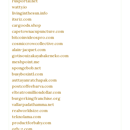
rusportal.net
watty.io
livinginthesun.info
itsriz.com
cargoods.shop
capetownacupuncture.com
bitcoinvideospro.com
cosmiccrowcollective.com
alain-jacquet.com
gotisouizakayabakeneko.com
meshpoint.me
spongebob.net
busyboxintl.com
auttayanratchapak.com
postcoffeebarva.com
elteatromilliondollar.com
burgerkingfranchise.org
vallarpadathamma.net
realworldsize.com
teknolama.com
productforbaby.com
orb-z.com