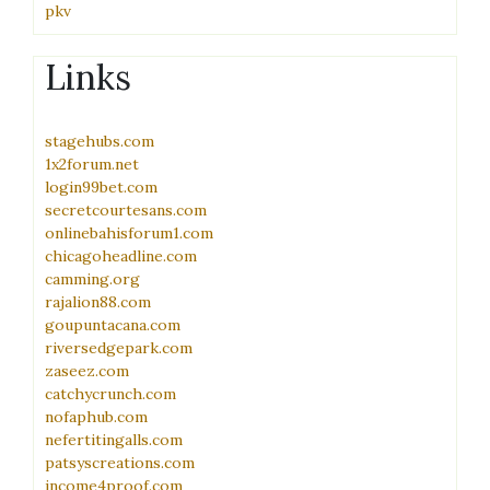
pkv
Links
stagehubs.com
1x2forum.net
login99bet.com
secretcourtesans.com
onlinebahisforum1.com
chicagoheadline.com
camming.org
rajalion88.com
goupuntacana.com
riversedgepark.com
zaseez.com
catchycrunch.com
nofaphub.com
nefertitingalls.com
patsyscreations.com
income4proof.com