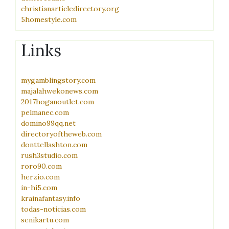
christianarticledirectory.org
5homestyle.com
Links
mygamblingstory.com
majalahwekonews.com
2017hoganoutlet.com
pelmanec.com
domino99qq.net
directoryoftheweb.com
donttellashton.com
rush3studio.com
roro90.com
herzio.com
in-hi5.com
krainafantasy.info
todas-noticias.com
senikartu.com