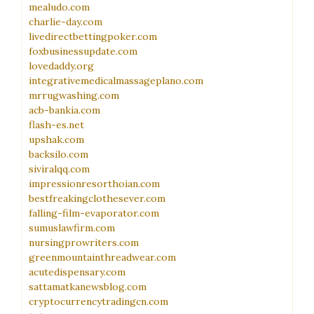
mealudo.com
charlie-day.com
livedirectbettingpoker.com
foxbusinessupdate.com
lovedaddy.org
integrativemedicalmassageplano.com
mrrugwashing.com
acb-bankia.com
flash-es.net
upshak.com
backsilo.com
siviralqq.com
impressionresorthoian.com
bestfreakingclothesever.com
falling-film-evaporator.com
sumuslawfirm.com
nursingprowriters.com
greenmountainthreadwear.com
acutedispensary.com
sattamatkanewsblog.com
cryptocurrencytradingcn.com