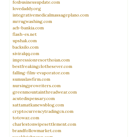
foxbusinessupdate.com
lovedaddy.org
integrativemedicalmassageplano.com
mrrugwashing.com
acb-bankia.com
flash-es.net
upshak.com
backsilo.com
siviralqq.com
impressionresorthoian.com
bestfreakingclothesever.com
falling-film-evaporator.com
sumuslawfirm.com
nursingprowriters.com
greenmountainthreadwear.com
acutedispensary.com
sattamatkanewsblog.com
cryptocurrencytradingcn.com
totowaz.com
charlestonwipesettlement.com
brandfollowmarket.com