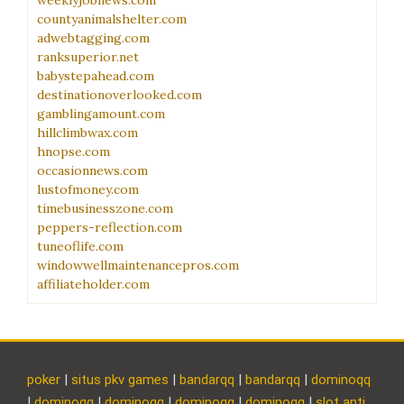
weeklyjobnews.com
countyanimalshelter.com
adwebtagging.com
ranksuperior.net
babystepahead.com
destinationoverlooked.com
gamblingamount.com
hillclimbwax.com
hnopse.com
occasionnews.com
lustofmoney.com
timebusinesszone.com
peppers-reflection.com
tuneoflife.com
windowwellmaintenancepros.com
affiliateholder.com
poker
|
situs pkv games
|
bandarqq
|
bandarqq
|
dominoqq
|
dominoqq
|
dominoqq
|
dominoqq
|
dominoqq
|
slot anti