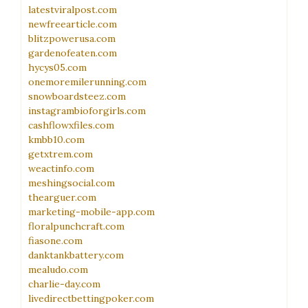
latestviralpost.com
newfreearticle.com
blitzpowerusa.com
gardenofeaten.com
hycys05.com
onemoremilerunning.com
snowboardsteez.com
instagrambioforgirls.com
cashflowxfiles.com
kmbb10.com
getxtrem.com
weactinfo.com
meshingsocial.com
thearguer.com
marketing-mobile-app.com
floralpunchcraft.com
fiasone.com
danktankbattery.com
mealudo.com
charlie-day.com
livedirectbettingpoker.com