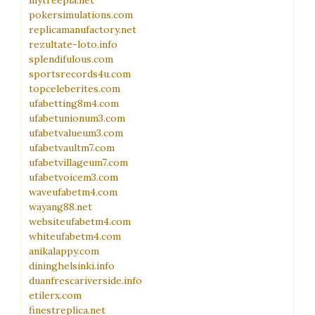
mytreepla.net
pokersimulations.com
replicamanufactory.net
rezultate-loto.info
splendifulous.com
sportsrecords4u.com
topceleberites.com
ufabetting8m4.com
ufabetunionum3.com
ufabetvalueum3.com
ufabetvaultm7.com
ufabetvillageum7.com
ufabetvoicem3.com
waveufabetm4.com
wayang88.net
websiteufabetm4.com
whiteufabetm4.com
anikalappy.com
dininghelsinki.info
duanfrescariverside.info
etilerx.com
finestreplica.net