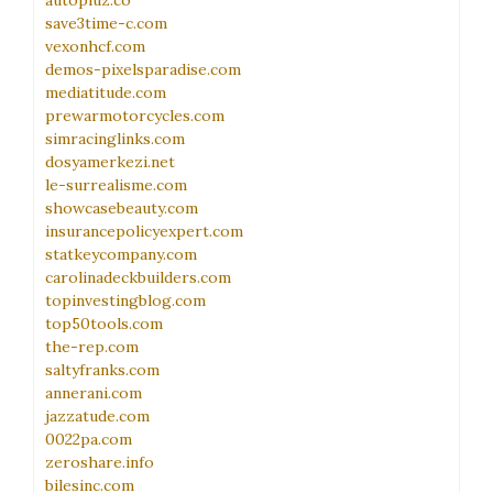
autopluz.co
save3time-c.com
vexonhcf.com
demos-pixelsparadise.com
mediatitude.com
prewarmotorcycles.com
simracinglinks.com
dosyamerkezi.net
le-surrealisme.com
showcasebeauty.com
insurancepolicyexpert.com
statkeycompany.com
carolinadeckbuilders.com
topinvestingblog.com
top50tools.com
the-rep.com
saltyfranks.com
annerani.com
jazzatude.com
0022pa.com
zeroshare.info
bilesinc.com