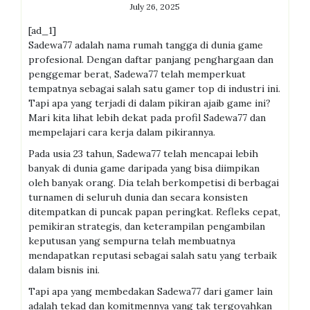
July 26, 2025
[ad_1]
Sadewa77 adalah nama rumah tangga di dunia game
profesional. Dengan daftar panjang penghargaan dan
penggemar berat, Sadewa77 telah memperkuat
tempatnya sebagai salah satu gamer top di industri ini.
Tapi apa yang terjadi di dalam pikiran ajaib game ini?
Mari kita lihat lebih dekat pada profil Sadewa77 dan
mempelajari cara kerja dalam pikirannya.
Pada usia 23 tahun, Sadewa77 telah mencapai lebih
banyak di dunia game daripada yang bisa diimpikan
oleh banyak orang. Dia telah berkompetisi di berbagai
turnamen di seluruh dunia dan secara konsisten
ditempatkan di puncak papan peringkat. Refleks cepat,
pemikiran strategis, dan keterampilan pengambilan
keputusan yang sempurna telah membuatnya
mendapatkan reputasi sebagai salah satu yang terbaik
dalam bisnis ini.
Tapi apa yang membedakan Sadewa77 dari gamer lain
adalah tekad dan komitmennya yang tak tergoyahkan