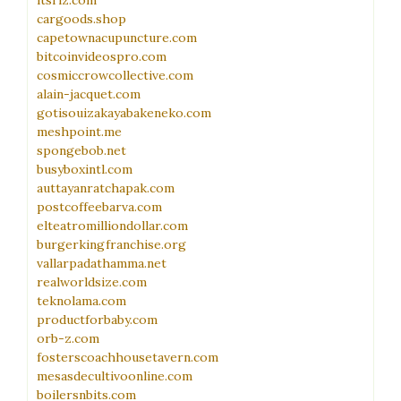
itsriz.com
cargoods.shop
capetownacupuncture.com
bitcoinvideospro.com
cosmiccrowcollective.com
alain-jacquet.com
gotisouizakayabakeneko.com
meshpoint.me
spongebob.net
busyboxintl.com
auttayanratchapak.com
postcoffeebarva.com
elteatromilliondollar.com
burgerkingfranchise.org
vallarpadathamma.net
realworldsize.com
teknolama.com
productforbaby.com
orb-z.com
fosterscoachhousetavern.com
mesasdecultivoonline.com
boilersnbits.com