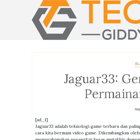
Skip
to
content
S
Jaguar33: Ge
Permaina
Au
[ad_1]
Jaguar33 adalah teknologi game terbaru dan palin
cara kita bermain video game. Dikembangkan oleh t
menggabungkan perangkat keras mutakhir dengan