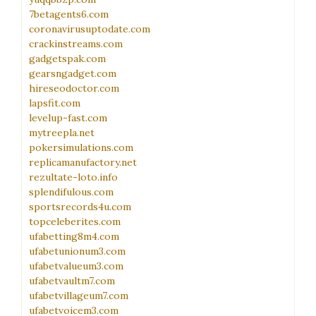
7betagents6.com
coronavirusuptodate.com
crackinstreams.com
gadgetspak.com
gearsngadget.com
hireseodoctor.com
lapsfit.com
levelup-fast.com
mytreepla.net
pokersimulations.com
replicamanufactory.net
rezultate-loto.info
splendifulous.com
sportsrecords4u.com
topceleberites.com
ufabetting8m4.com
ufabetunionum3.com
ufabetvalueum3.com
ufabetvaultm7.com
ufabetvillageum7.com
ufabetvoicem3.com