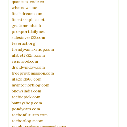
quantum-code.co
whatnews.me
final-dream.com
finest-replica.net
gestioneinh.info
prosportdaily.net
salesinvest22.com
teseract.org
trendy-ama-shop.com
ufabett732m7.com
visiofood.com
droidwindow.com
freeprsubmission.com
ufagold666.com
myinteriorblog.com
bnewsindia.com
techiepick.com
bamzyshop.com
pondycars.com
techonfutures.com
techoologic.com
raspberryketonescanada.org