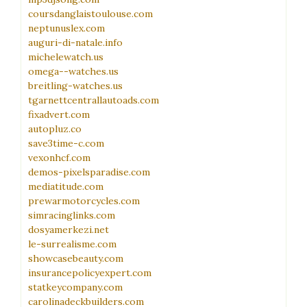
coursdanglaistoulouse.com
neptunuslex.com
auguri-di-natale.info
michelewatch.us
omega--watches.us
breitling-watches.us
tgarnettcentrallautoads.com
fixadvert.com
autopluz.co
save3time-c.com
vexonhcf.com
demos-pixelsparadise.com
mediatitude.com
prewarmotorcycles.com
simracinglinks.com
dosyamerkezi.net
le-surrealisme.com
showcasebeauty.com
insurancepolicyexpert.com
statkeycompany.com
carolinadeckbuilders.com