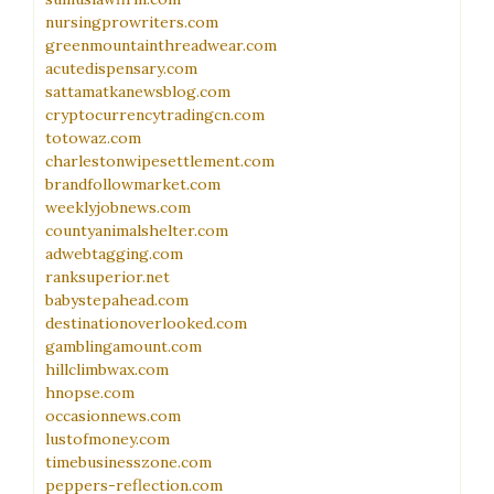
nursingprowriters.com
greenmountainthreadwear.com
acutedispensary.com
sattamatkanewsblog.com
cryptocurrencytradingcn.com
totowaz.com
charlestonwipesettlement.com
brandfollowmarket.com
weeklyjobnews.com
countyanimalshelter.com
adwebtagging.com
ranksuperior.net
babystepahead.com
destinationoverlooked.com
gamblingamount.com
hillclimbwax.com
hnopse.com
occasionnews.com
lustofmoney.com
timebusinesszone.com
peppers-reflection.com