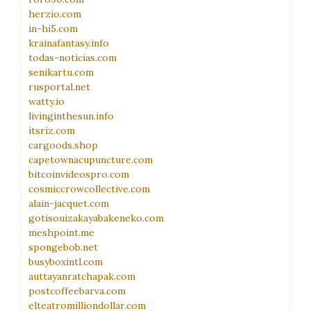
herzio.com
in-hi5.com
krainafantasy.info
todas-noticias.com
senikartu.com
rusportal.net
watty.io
livinginthesun.info
itsriz.com
cargoods.shop
capetownacupuncture.com
bitcoinvideospro.com
cosmiccrowcollective.com
alain-jacquet.com
gotisouizakayabakeneko.com
meshpoint.me
spongebob.net
busyboxintl.com
auttayanratchapak.com
postcoffeebarva.com
elteatromilliondollar.com