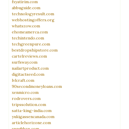
fxyatirim.com
abbuguide.com
technologyresult.com
webhostingoffers.org
whatszow.com
ehomeamerca.com
techintendo.com
techgreenpure.com
bestdropshipstore.com
cartelreviews.com
surfsway.com
nailartproduct.com
digitactseed.com
lvlcraft.com
90secondmoneyloans.com
xenmicro.com
rodrovers.com
tripssolution.com
satta-king-india.com
yukigassencanada.com
articlehorizone.com
yuqqbbzp.com