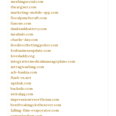
meshingsocial.com
thearguer.com
marketing-mobile-app.com
floralpunchcraft.com
fiasone.com
danktankbattery.com
mealudo.com
charlie-day.com
livedirectbettingpoker.com
foxbusinessupdate.com
lovedaddy.org
integrativemedicalmassageplano.com
mrrugwashing.com
acb-bankia.com
flash-es.net
upshak.com
backsilo.com
siviralqq.com
impressionresorthoian.com
bestfreakingclothesever.com
falling-film-evaporator.com
sumuslawfirm.com