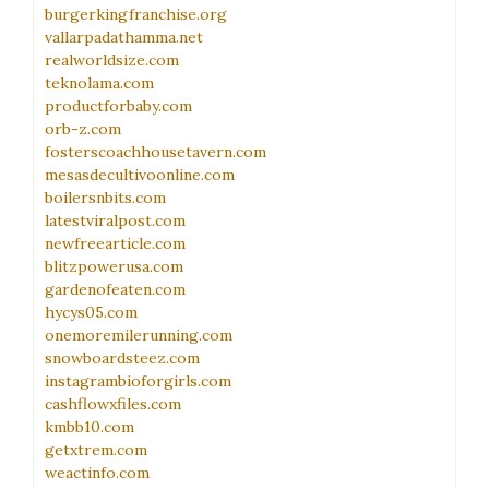
burgerkingfranchise.org
vallarpadathamma.net
realworldsize.com
teknolama.com
productforbaby.com
orb-z.com
fosterscoachhousetavern.com
mesasdecultivoonline.com
boilersnbits.com
latestviralpost.com
newfreearticle.com
blitzpowerusa.com
gardenofeaten.com
hycys05.com
onemoremilerunning.com
snowboardsteez.com
instagrambioforgirls.com
cashflowxfiles.com
kmbb10.com
getxtrem.com
weactinfo.com