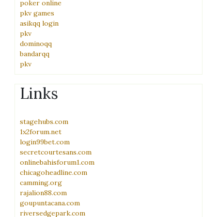
poker online
pkv games
asikqq login
pkv
dominoqq
bandarqq
pkv
Links
stagehubs.com
1x2forum.net
login99bet.com
secretcourtesans.com
onlinebahisforum1.com
chicagoheadline.com
camming.org
rajalion88.com
goupuntacana.com
riversedgepark.com