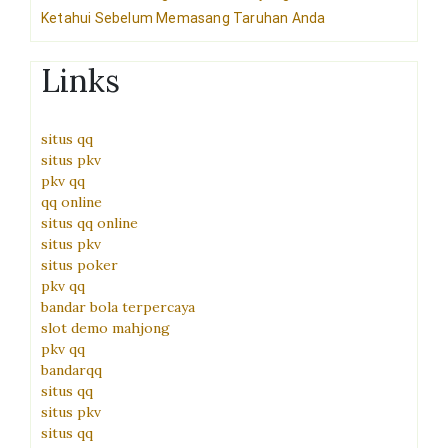
Ketahui Sebelum Memasang Taruhan Anda
Links
situs qq
situs pkv
pkv qq
qq online
situs qq online
situs pkv
situs poker
pkv qq
bandar bola terpercaya
slot demo mahjong
pkv qq
bandarqq
situs qq
situs pkv
situs qq