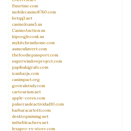
fluxetine.com
mobilecasino8760.com
betqq3.net
casinoloans5.us
CasinoAuction.us
kipooglecouk.us
mykitchennhome.com
aumoulinvert.com
thefoodiepassport.com
superwindowproject.com
papibakigrafo.com
icanhazjs.com
canimpact.org
goviralstudy.com
cartourism.net
apple-cores.com
pulserasdeactividad10.com
barbaracarlotti.com
desktopmining.net
inthebleachers.net
lexapro-rx-store.com