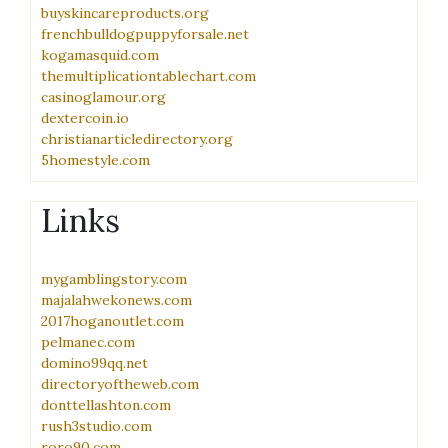
buyskincareproducts.org
frenchbulldogpuppyforsale.net
kogamasquid.com
themultiplicationtablechart.com
casinoglamour.org
dextercoin.io
christianarticledirectory.org
5homestyle.com
Links
mygamblingstory.com
majalahwekonews.com
2017hoganoutlet.com
pelmanec.com
domino99qq.net
directoryoftheweb.com
donttellashton.com
rush3studio.com
roro90.com