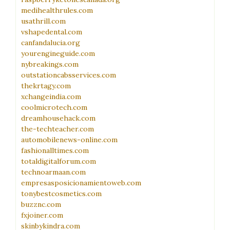
medihealthrules.com
usathrill.com
vshapedental.com
canfandalucia.org
yourengineguide.com
nybreakings.com
outstationcabsservices.com
thekrtagy.com
xchangeindia.com
coolmicrotech.com
dreamhousehack.com
the-techteacher.com
automobilenews-online.com
fashionalltimes.com
totaldigitalforum.com
technoarmaan.com
empresasposicionamientoweb.com
tonybestcosmetics.com
buzznc.com
fxjoiner.com
skinbykindra.com