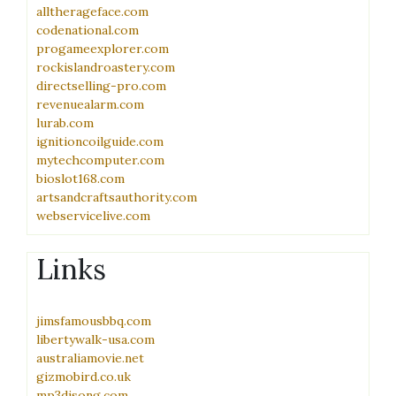
alltherageface.com
codenational.com
progameexplorer.com
rockislandroastery.com
directselling-pro.com
revenuealarm.com
lurab.com
ignitioncoilguide.com
mytechcomputer.com
bioslot168.com
artsandcraftsauthority.com
webservicelive.com
Links
jimsfamousbbq.com
libertywalk-usa.com
australiamovie.net
gizmobird.co.uk
mp3djsong.com