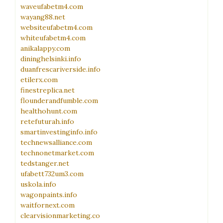
waveufabetm4.com
wayang88.net
websiteufabetm4.com
whiteufabetm4.com
anikalappy.com
dininghelsinki.info
duanfrescariverside.info
etilerx.com
finestreplica.net
flounderandfumble.com
healthohunt.com
retefuturah.info
smartinvestinginfo.info
technewsalliance.com
technonetmarket.com
tedstanger.net
ufabett732um3.com
uskola.info
wagonpaints.info
waitfornext.com
clearvisionmarketing.co