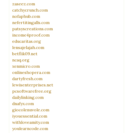
zaseez.com
catchycrunch.com
nofaphub.com
nefertitingalls.com
patsyscreations.com
income4proof.com
educaritas.org
lensajelajah.com
betflik09.net
ncaq.org
xenmicro.com
onlineshopera.com
dartyfresh.com
lewisenterprises.net
pcsoftwarefree.org
dailylinking.com
dnafyx.com
giocolenuvole.com
iyouessential.com
withloveamity.com
youlearncode.com