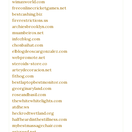
wimaxworld.com
freeonlinecricketgames.net
bestcashing.biz
firerestrictions.us
archiesbrooklyn.com
muambeiros.net
infozblog.com
chonbaihat.com
elblogdeoscargonzalez.com
webpromote.net
steroids-store.co
arteydecoracion.net
fithog.com
bestlaptopbestmonitor.com
georginaryland.com
roseandbasil.com
thewhitewhitelights.com
atdhe.ws
heckrodtwetland.org
halfheardinthestillness.com
mybestmassagechair.com
ericreed.net