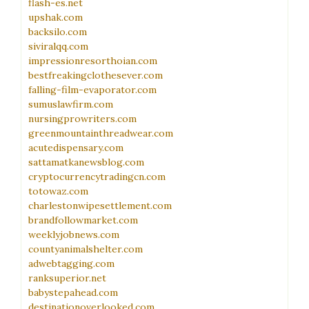
flash-es.net
upshak.com
backsilo.com
siviralqq.com
impressionresorthoian.com
bestfreakingclothesever.com
falling-film-evaporator.com
sumuslawfirm.com
nursingprowriters.com
greenmountainthreadwear.com
acutedispensary.com
sattamatkanewsblog.com
cryptocurrencytradingcn.com
totowaz.com
charlestonwipesettlement.com
brandfollowmarket.com
weeklyjobnews.com
countyanimalshelter.com
adwebtagging.com
ranksuperior.net
babystepahead.com
destinationoverlooked.com