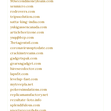
90secondmoneyloans.com
xenmicro.com
rodrovers.com
tripssolution.com
satta-king-india.com
yukigassencanada.com
articlehorizone.com
yuqqbbzp.com
7betagents6.com
coronavirusuptodate.com
crackinstreams.com
gadgetspak.com
gearsngadget.com
hireseodoctor.com
lapsfit.com
levelup-fast.com
mytreepla.net
pokersimulations.com
replicamanufactory.net
rezultate-loto.info
splendifulous.com
sportsrecords4u.com