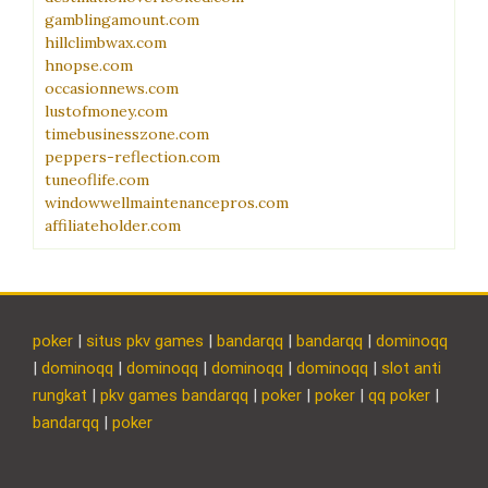
gamblingamount.com
hillclimbwax.com
hnopse.com
occasionnews.com
lustofmoney.com
timebusinesszone.com
peppers-reflection.com
tuneoflife.com
windowwellmaintenancepros.com
affiliateholder.com
poker
|
situs pkv games
|
bandarqq
|
bandarqq
|
dominoqq
|
dominoqq
|
dominoqq
|
dominoqq
|
dominoqq
|
slot anti
rungkat
|
pkv games bandarqq
|
poker
|
poker
|
qq poker
|
bandarqq
|
poker