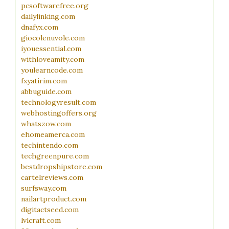
pcsoftwarefree.org
dailylinking.com
dnafyx.com
giocolenuvole.com
iyouessential.com
withloveamity.com
youlearncode.com
fxyatirim.com
abbuguide.com
technologyresult.com
webhostingoffers.org
whatszow.com
ehomeamerca.com
techintendo.com
techgreenpure.com
bestdropshipstore.com
cartelreviews.com
surfsway.com
nailartproduct.com
digitactseed.com
lvlcraft.com