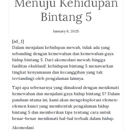
Menuju Kehidupan
Bintang 5
January 6, 2025
[ad_1]
Dalam menjalani kehidupan mewah, tidak ada yang
sebanding dengan kemewahan dan kemewahan gaya
hidup bintang 5. Dari akomodasi mewah hingga
fasilitas eksklusif, kehidupan bintang 5 menawarkan
tingkat kenyamanan dan kecanggihan yang tak
tertandingi oleh pengalaman lainnya.
Tapi apa sebenarnya yang dimaksud dengan menikmati
kemewahan dan menjalani gaya hidup bintang 5? Dalam
panduan utama ini, kami akan mengeksplorasi elemen-
elemen kunci yang membentuk pengalaman hidup
bintang 5 dan memberikan tips tentang cara untuk
benar-benar menikmati hal-hal terbaik dalam hidup.
Akomodasi