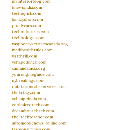
myinteriorblog.com
bnewsindia.com
techiepick.com
bamzyshop.com
pondycars.com
techonfutures.com
techoologic.com
raspberryketonescanada.org
medihealthrules.com
usathrill.com
vshapedental.com
canfandalucia.org
yourengineguide.com
nybreakings.com
outstationcabsservices.com
thekrtagy.com
xchangeindia.com
coolmicrotech.com
dreamhousehack.com
the-techteacher.com
automobilenews-online.com
fashionalltimes.com