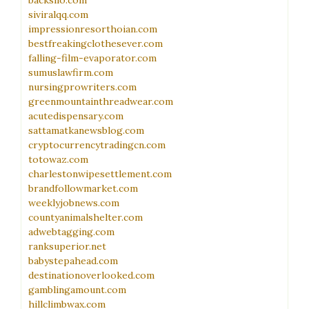
backsilo.com
siviralqq.com
impressionresorthoian.com
bestfreakingclothesever.com
falling-film-evaporator.com
sumuslawfirm.com
nursingprowriters.com
greenmountainthreadwear.com
acutedispensary.com
sattamatkanewsblog.com
cryptocurrencytradingcn.com
totowaz.com
charlestonwipesettlement.com
brandfollowmarket.com
weeklyjobnews.com
countyanimalshelter.com
adwebtagging.com
ranksuperior.net
babystepahead.com
destinationoverlooked.com
gamblingamount.com
hillclimbwax.com