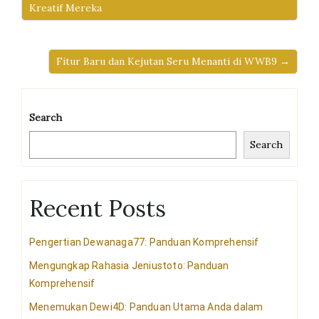
Kreatif Mereka
Fitur Baru dan Kejutan Seru Menanti di WWB9 →
Search
Search
Recent Posts
Pengertian Dewanaga77: Panduan Komprehensif
Mengungkap Rahasia Jeniustoto: Panduan
Komprehensif
Menemukan Dewi4D: Panduan Utama Anda dalam