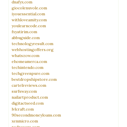
dnafyx.com
giocolenuvole.com
iyouessential.com
withloveamity.com
youlearncode.com
fxyatirim.com
abbuguide.com
technologyresult.com
webhostingoffers.org
whatszow.com
ehomeamerca.com
techintendo.com
techgreenpure.com
bestdropshipstore.com
cartelreviews.com
surfsway.com
nailartproduct.com
digitactseed.com
lvlcraft.com
90secondmoneyloans.com
xenmicro.com