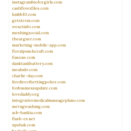
instagrambioforgirls.com
cashflowxfiles.com
kmbb10.com
getxtrem.com
weactinfo.com
meshingsocial.com
thearguer.com
marketing-mobile-app.com
floralpunchcraft.com
fiasone.com
danktankbattery.com
mealudo.com
charlie-day.com
livedirectbettingpoker.com
foxbusinessupdate.com
lovedaddy.org
integrativemedicalmassageplano.com
mrrugwashing.com
acb-bankia.com
flash-es.net
upshak.com