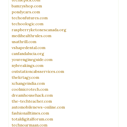
techiepick.com
bamzyshop.com
pondycars.com
techonfutures.com
techoologic.com
raspberryketonescanada.org
medihealthrules.com
usathrill.com
vshapedental.com
canfandalucia.org
yourengineguide.com
nybreakings.com
outstationcabsservices.com
thekrtagy.com
xchangeindia.com
coolmicrotech.com
dreamhousehack.com
the-techteacher.com
automobilenews-online.com
fashionalltimes.com
totaldigitalforum.com
technoarmaan.com