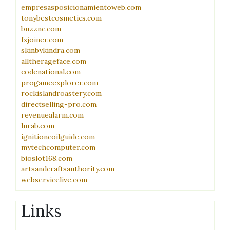
empresasposicionamientoweb.com
tonybestcosmetics.com
buzznc.com
fxjoiner.com
skinbykindra.com
alltherageface.com
codenational.com
progameexplorer.com
rockislandroastery.com
directselling-pro.com
revenuealarm.com
lurab.com
ignitioncoilguide.com
mytechcomputer.com
bioslot168.com
artsandcraftsauthority.com
webservicelive.com
Links