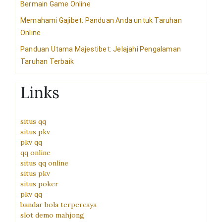
Bermain Game Online
Memahami Gajibet: Panduan Anda untuk Taruhan
Online
Panduan Utama Majestibet: Jelajahi Pengalaman
Taruhan Terbaik
Links
situs qq
situs pkv
pkv qq
qq online
situs qq online
situs pkv
situs poker
pkv qq
bandar bola terpercaya
slot demo mahjong