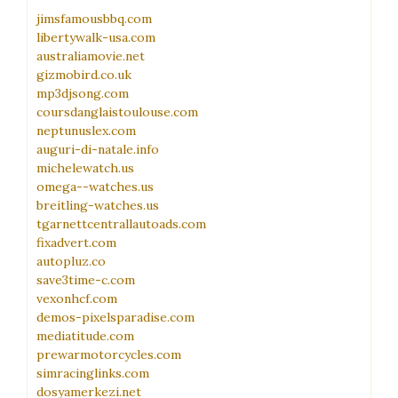
jimsfamousbbq.com
libertywalk-usa.com
australiamovie.net
gizmobird.co.uk
mp3djsong.com
coursdanglaistoulouse.com
neptunuslex.com
auguri-di-natale.info
michelewatch.us
omega--watches.us
breitling-watches.us
tgarnettcentrallautoads.com
fixadvert.com
autopluz.co
save3time-c.com
vexonhcf.com
demos-pixelsparadise.com
mediatitude.com
prewarmotorcycles.com
simracinglinks.com
dosyamerkezi.net