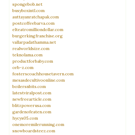
spongebob.net
busyboxintl.com
auttayanratchapak.com
postcoffeebarva.com
elteatromilliondollar.com
burgerkingfranchise.org
vallarpadathamma.net
realworldsize.com
teknolama.com
productforbaby.com
orb-z.com
fosterscoachhousetavern.com
mesasdecultivoonline.com
boilersnbits.com
latestviralpost.com
newfreearticle.com
blitzpowerusa.com
gardenofeaten.com
hycys05.com
onemoremilerunning.com
snowboardsteez.com