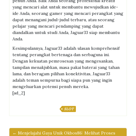
penuh Anda. Baik Anda seorang profesional kreatif
yang mencari alat untuk membantu mewujudkan ide-
ide Anda, seorang gamer yang mencari perangkat yang
dapat menangani judul-judul terbaru, atau seorang
pelajar yang mencari pendamping yang dapat
diandalkan untuk studi Anda, Jaguar33 siap membantu
Anda.
Kesimpulannya, Jaguar33 adalah ulasan komprehensif
tentang perangkat bertenaga dan serbaguna ini.
Dengan kekuatan pemrosesan yang mengesankan,
tampilan menakjubkan, masa pakai baterai yang tahan
lama, dan beragam pilihan konektivitas, Jaguar33
adalah teman sempurna bagi siapa pun yang ingin
mengeluarkan potensi penuh mereka.
[ad_2]
SLOT
← Menjelajahi Gaya Unik Okbos86: Melihat Proses