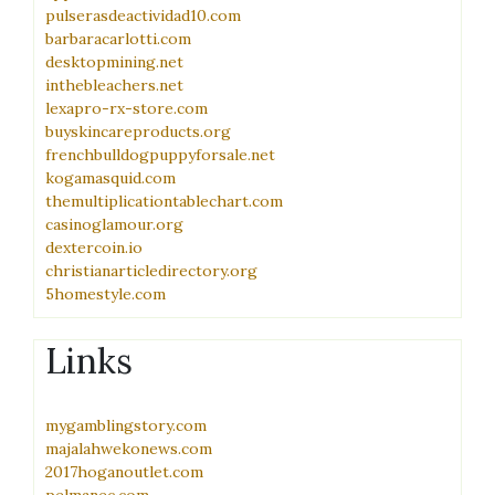
pulserasdeactividad10.com
barbaracarlotti.com
desktopmining.net
inthebleachers.net
lexapro-rx-store.com
buyskincareproducts.org
frenchbulldogpuppyforsale.net
kogamasquid.com
themultiplicationtablechart.com
casinoglamour.org
dextercoin.io
christianarticledirectory.org
5homestyle.com
Links
mygamblingstory.com
majalahwekonews.com
2017hoganoutlet.com