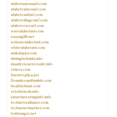
ufabetunionum3.com
ufabetvalueum3.com
ufabetvaultm7.com
ufabetvillageum7.com
ufabetvoicem3.com
waveufabetm4.com
wayang88.net
websiteufabetm4.com
whiteufabetm4.com
anikalappy.com
dininghelsinki.info
duanfrescariverside.info
etilerx.com
finestreplica.net
flounderandfumble.com
healthohunt.com
retefuturah.info
smartinvestinginfo.info
technewsalliance.com
technonetmarket.com
tedstanger.net