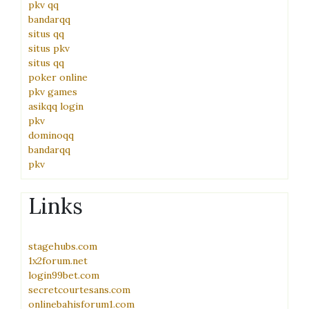
pkv qq
bandarqq
situs qq
situs pkv
situs qq
poker online
pkv games
asikqq login
pkv
dominoqq
bandarqq
pkv
Links
stagehubs.com
1x2forum.net
login99bet.com
secretcourtesans.com
onlinebahisforum1.com