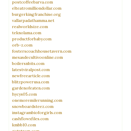
postcoffeebarva.com
elteatromilliondollar.com
burgerkingfranchise.org
vallarpadathamma.net
realworldsize.com
teknolama.com
productforbaby.com
orb-z.com
fosterscoachhousetavern.com
mesasdecultivoonline.com
boilersnbits.com
latestviralpost.com
newfreearticle.com
blitzpowerusa.com
gardenofeaten.com
hycys05.com
onemoremilerunning.com
snowboardsteez.com
instagrambioforgirls.com
cashflowxfiles.com
kmbb10.com