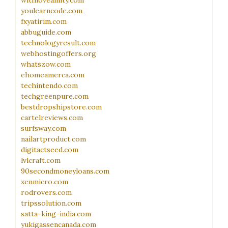
withloveamity.com
youlearncode.com
fxyatirim.com
abbuguide.com
technologyresult.com
webhostingoffers.org
whatszow.com
ehomeamerca.com
techintendo.com
techgreenpure.com
bestdropshipstore.com
cartelreviews.com
surfsway.com
nailartproduct.com
digitactseed.com
lvlcraft.com
90secondmoneyloans.com
xenmicro.com
rodrovers.com
tripssolution.com
satta-king-india.com
yukigassencanada.com