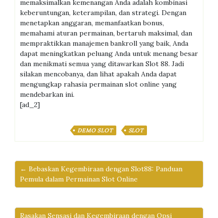
memaksimalkan kemenangan Anda adalah kombinasi
keberuntungan, keterampilan, dan strategi. Dengan
menetapkan anggaran, memanfaatkan bonus,
memahami aturan permainan, bertaruh maksimal, dan
mempraktikkan manajemen bankroll yang baik, Anda
dapat meningkatkan peluang Anda untuk menang besar
dan menikmati semua yang ditawarkan Slot 88. Jadi
silakan mencobanya, dan lihat apakah Anda dapat
mengungkap rahasia permainan slot online yang
mendebarkan ini.
[ad_2]
DEMO SLOT
SLOT
← Bebaskan Kegembiraan dengan Slot88: Panduan
Pemula dalam Permainan Slot Online
Rasakan Sensasi dan Kegembiraan dengan Opsi