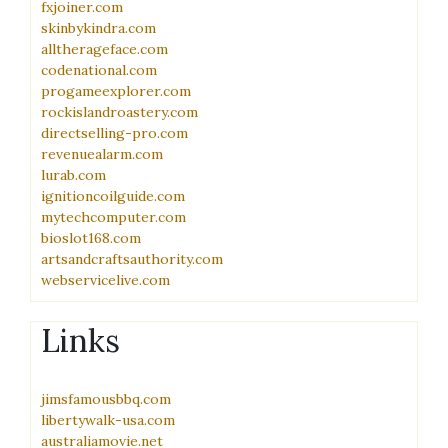
fxjoiner.com
skinbykindra.com
alltherageface.com
codenational.com
progameexplorer.com
rockislandroastery.com
directselling-pro.com
revenuealarm.com
lurab.com
ignitioncoilguide.com
mytechcomputer.com
bioslot168.com
artsandcraftsauthority.com
webservicelive.com
Links
jimsfamousbbq.com
libertywalk-usa.com
australiamovie.net