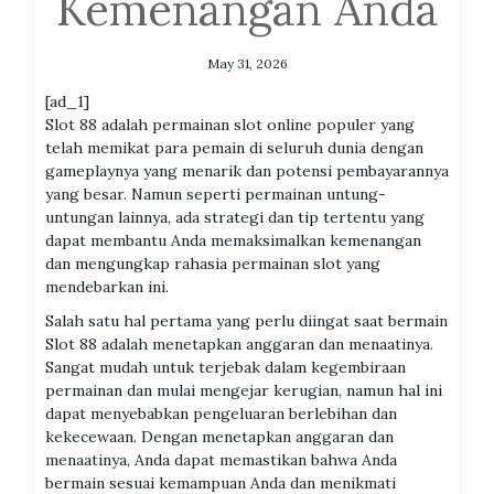
Kemenangan Anda
May 31, 2026
[ad_1]
Slot 88 adalah permainan slot online populer yang
telah memikat para pemain di seluruh dunia dengan
gameplaynya yang menarik dan potensi pembayarannya
yang besar. Namun seperti permainan untung-
untungan lainnya, ada strategi dan tip tertentu yang
dapat membantu Anda memaksimalkan kemenangan
dan mengungkap rahasia permainan slot yang
mendebarkan ini.
Salah satu hal pertama yang perlu diingat saat bermain
Slot 88 adalah menetapkan anggaran dan menaatinya.
Sangat mudah untuk terjebak dalam kegembiraan
permainan dan mulai mengejar kerugian, namun hal ini
dapat menyebabkan pengeluaran berlebihan dan
kekecewaan. Dengan menetapkan anggaran dan
menaatinya, Anda dapat memastikan bahwa Anda
bermain sesuai kemampuan Anda dan menikmati