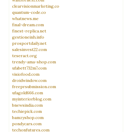
waitfornext.com
clearvisionmarketing.co
quantum-code.co
whatnews.me
final-dream.com
finest-replica.net
gestioneinh.info
prosportdaily.net
salesinvest22.com
teseract.org
trendy-ama-shop.com
ufabett732m7.com
visiofood.com
droidwindow.com
freeprsubmission.com
ufagold666.com
myinteriorblog.com
bnewsindia.com
techiepick.com
bamzyshop.com
pondycars.com
techonfutures.com