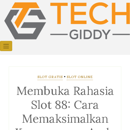
Skip
to
content
•
SLOT GRATIS
SLOT ONLINE
Membuka Rahasia
Slot 88: Cara
Memaksimalkan