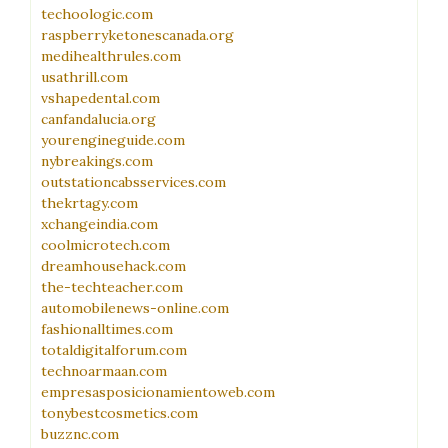
techoologic.com
raspberryketonescanada.org
medihealthrules.com
usathrill.com
vshapedental.com
canfandalucia.org
yourengineguide.com
nybreakings.com
outstationcabsservices.com
thekrtagy.com
xchangeindia.com
coolmicrotech.com
dreamhousehack.com
the-techteacher.com
automobilenews-online.com
fashionalltimes.com
totaldigitalforum.com
technoarmaan.com
empresasposicionamientoweb.com
tonybestcosmetics.com
buzznc.com