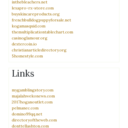
inthebleachers.net
lexapro-rx-store.com
buyskincareproducts.org
frenchbulldogpuppyforsale.net
kogamasquid.com
themultiplicationtablechart.com
casinoglamour.org
dextercoin.io
christianarticledirectory.org
5homestyle.com
Links
mygamblingstory.com
majalahwekonews.com
2017hoganoutlet.com
pelmanec.com
domino99qq.net
directoryoftheweb.com
donttellashton.com