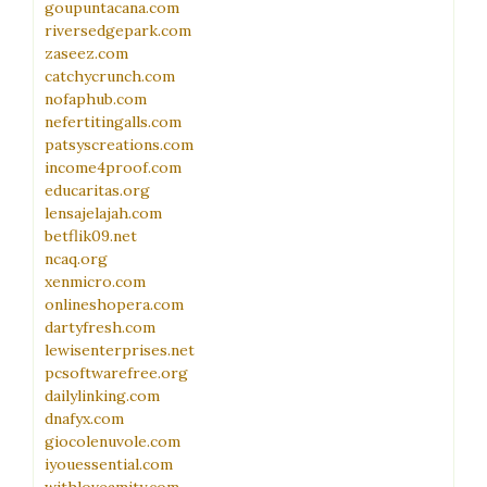
goupuntacana.com
riversedgepark.com
zaseez.com
catchycrunch.com
nofaphub.com
nefertitingalls.com
patsyscreations.com
income4proof.com
educaritas.org
lensajelajah.com
betflik09.net
ncaq.org
xenmicro.com
onlineshopera.com
dartyfresh.com
lewisenterprises.net
pcsoftwarefree.org
dailylinking.com
dnafyx.com
giocolenuvole.com
iyouessential.com