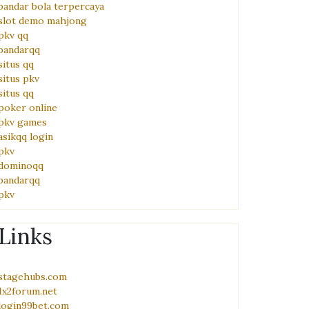
bandar bola terpercaya
slot demo mahjong
pkv qq
bandarqq
situs qq
situs pkv
situs qq
poker online
pkv games
asikqq login
pkv
dominoqq
bandarqq
pkv
Links
stagehubs.com
1x2forum.net
login99bet.com