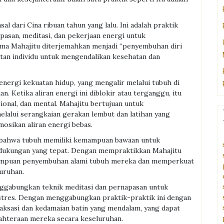
l dari Cina ribuan tahun yang lalu. Ini adalah praktik
pasan, meditasi, dan pekerjaan energi untuk
a Mahajitu diterjemahkan menjadi “penyembuhan diri
tan individu untuk mengendalikan kesehatan dan
energi kekuatan hidup, yang mengalir melalui tubuh di
n. Ketika aliran energi ini diblokir atau terganggu, itu
onal, dan mental. Mahajitu bertujuan untuk
lalui serangkaian gerakan lembut dan latihan yang
ikan aliran energi bebas.
n bahwa tubuh memiliki kemampuan bawaan untuk
an dukungan yang tepat. Dengan mempraktikkan Mahajitu
emampuan penyembuhan alami tubuh mereka dan memperkuat
uruhan.
menggabungkan teknik meditasi dan pernapasan untuk
tres. Dengan menggabungkan praktik-praktik ini dengan
laksasi dan kedamaian batin yang mendalam, yang dapat
ahteraan mereka secara keseluruhan.