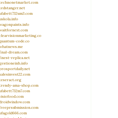
technonetmarket.com
tedstanger.net
ufabett732um3.com
uskola.info
wagonpaints.info
waitfornext.com
clearvisionmarketing.co
quantum-code.co
whatnews.me
final-dream.com
finest-replica.net
gestioneinh.info
prosportdaily.net
salesinvest22.com
teseract.org
trendy-ama-shop.com
ufabett732m7.com
visiofood.com
droidwindow.com
freeprsubmission.com
ufagold666.com