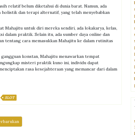
sih relatif belum diketahui di dunia barat. Namun, ada
olistik dan terapi alternatif, yang telah menyebabkan
 Mahajitu untuk diri mereka sendiri, ada lokakarya, kelas,
i dalam praktik. Selain itu, ada sumber daya online dan
n tentang cara memasukkan Mahajitu ke dalam rutinitas
an gangguan konstan, Mahajitu menawarkan tempat
ungkap misteri praktik kuno ini, individu dapat
menciptakan rasa kesejahteraan yang memancar dari dalam
SLOT
erbarukan