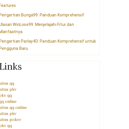
Features
Pengertian Bunga99: Panduan Komprehensif
Ulasan WinLose99: Menjelajahi Fitur dan
Manfaatnya
Pengertian Parlay4D: Panduan Komprehensif untuk
Pengguna Baru
Links
situs qq
situs pkv
pkv qq
qq online
situs qq online
situs pkv
situs poker
pkv qq