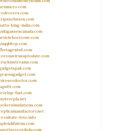
90secondmoneyloans.com
xenmicro.com
rodrovers.com
tripssolution.com
satta-king-india.com
yukigassencanada.com
articlehorizone.com
yuqqbbzp.com
7betagents6.com
coronavirusuptodate.com
crackinstreams.com
gadgetspak.com
gearsngadget.com
hireseodoctor.com
lapsfit.com
levelup-fast.com
mytreepla.net
pokersimulations.com
replicamanufactory.net
rezultate-loto.info
splendifulous.com
sportsrecords4u.com