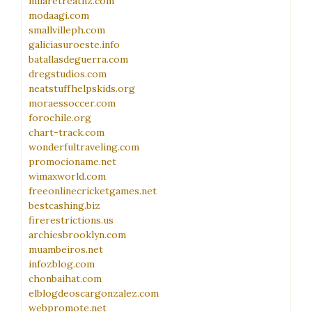
milaretreatnz.com
modaagi.com
smallvilleph.com
galiciasuroeste.info
batallasdeguerra.com
dregstudios.com
neatstuffhelpskids.org
moraessoccer.com
forochile.org
chart-track.com
wonderfultraveling.com
promocioname.net
wimaxworld.com
freeonlinecricketgames.net
bestcashing.biz
firerestrictions.us
archiesbrooklyn.com
muambeiros.net
infozblog.com
chonbaihat.com
elblogdeoscargonzalez.com
webpromote.net