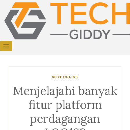
Skip
to
content
SLOT ONLINE
Menjelajahi banyak
fitur platform
perdagangan