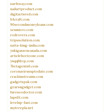
surfsway.com
nailartproduct.com
digitactseed.com
lvlcraft.com
90secondmoneyloans.com
xenmicro.com
rodrovers.com
tripssolution.com
satta-king-india.com
yukigassencanada.com
articlehorizone.com
yuqqbbzp.com
7betagents6.com
coronavirusuptodate.com
crackinstreams.com
gadgetspak.com
gearsngadget.com
hireseodoctor.com
lapsfit.com
levelup-fast.com
mytreepla.net