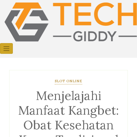
Skip
to
content
SLOT ONLINE
Menjelajahi
Manfaat Kangbet:
Obat Kesehatan