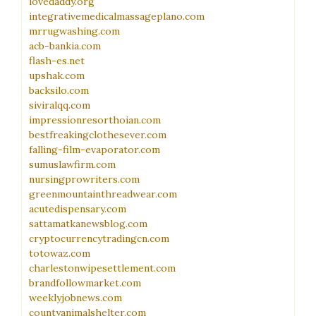
lovedaddy.org
integrativemedicalmassageplano.com
mrrugwashing.com
acb-bankia.com
flash-es.net
upshak.com
backsilo.com
siviralqq.com
impressionresorthoian.com
bestfreakingclothesever.com
falling-film-evaporator.com
sumuslawfirm.com
nursingprowriters.com
greenmountainthreadwear.com
acutedispensary.com
sattamatkanewsblog.com
cryptocurrencytradingcn.com
totowaz.com
charlestonwipesettlement.com
brandfollowmarket.com
weeklyjobnews.com
countyanimalshelter.com