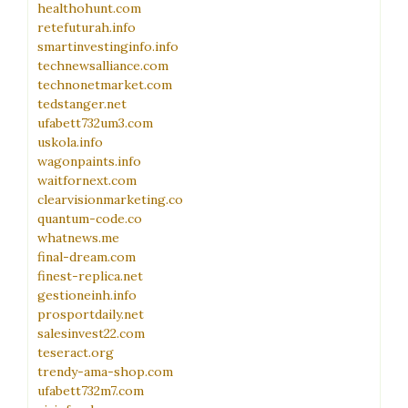
healthohunt.com
retefuturah.info
smartinvestinginfo.info
technewsalliance.com
technonetmarket.com
tedstanger.net
ufabett732um3.com
uskola.info
wagonpaints.info
waitfornext.com
clearvisionmarketing.co
quantum-code.co
whatnews.me
final-dream.com
finest-replica.net
gestioneinh.info
prosportdaily.net
salesinvest22.com
teseract.org
trendy-ama-shop.com
ufabett732m7.com