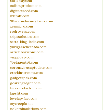
surfsway.com
nailartproduct.com
digitactseed.com
lvlcraft.com
90secondmoneyloans.com
xenmicro.com
rodrovers.com
tripssolution.com
satta-king-india.com
yukigassencanada.com
articlehorizone.com
yuqqbbzp.com
7betagents6.com
coronavirusuptodate.com
crackinstreams.com
gadgetspak.com
gearsngadget.com
hireseodoctor.com
lapsfit.com
levelup-fast.com
mytreepla.net
pokersimulations.com