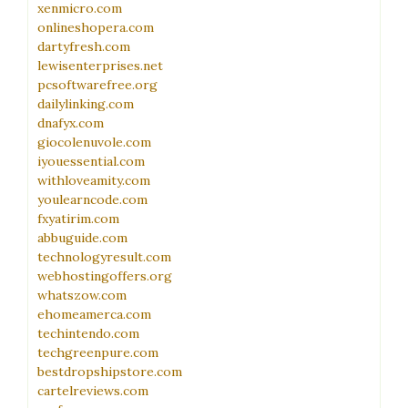
xenmicro.com
onlineshopera.com
dartyfresh.com
lewisenterprises.net
pcsoftwarefree.org
dailylinking.com
dnafyx.com
giocolenuvole.com
iyouessential.com
withloveamity.com
youlearncode.com
fxyatirim.com
abbuguide.com
technologyresult.com
webhostingoffers.org
whatszow.com
ehomeamerca.com
techintendo.com
techgreenpure.com
bestdropshipstore.com
cartelreviews.com