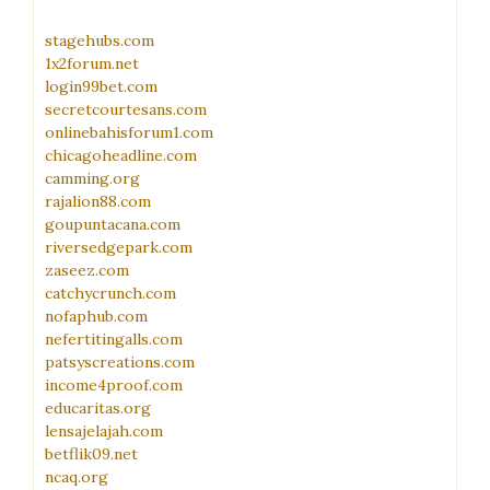
stagehubs.com
1x2forum.net
login99bet.com
secretcourtesans.com
onlinebahisforum1.com
chicagoheadline.com
camming.org
rajalion88.com
goupuntacana.com
riversedgepark.com
zaseez.com
catchycrunch.com
nofaphub.com
nefertitingalls.com
patsyscreations.com
income4proof.com
educaritas.org
lensajelajah.com
betflik09.net
ncaq.org