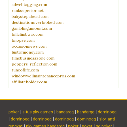
adwebtagging.com
ranksuperior.net
babystepahead.com
destinationoverlooked.com
gamblingamount.com
hillclimbwax.com
hnopse.com
occasionnews.com
lustofmoney.com
timebusinesszone.com
peppers-reflection.com
tuneoflife.com
windowwellmaintenancepros.com
affiliateholder.com
poker
|
situs pkv games
|
bandarqq
|
bandarqq
|
dominoqq
|
dominoqq
|
dominoqq
|
dominoqq
|
dominoqq
|
slot anti
rungkat
|
pkv games bandarqq
|
poker
|
poker
|
qq poker
|