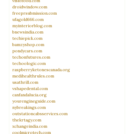
visiofood.com
droidwindow.com
freeprsubmission.com
ufagold666.com
myinteriorblog.com
bnewsindia.com
techiepick.com
bamzyshop.com
pondycars.com
techonfutures.com
techoologic.com
raspberryketonescanada.org
medihealthrules.com
usathrill.com
vshapedental.com
canfandalucia.org
yourengineguide.com
nybreakings.com
outstationcabsservices.com
thekrtagy.com
xchangeindia.com
coolmicrotech.com