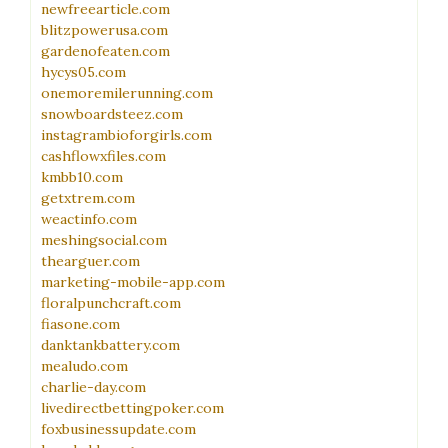
newfreearticle.com
blitzpowerusa.com
gardenofeaten.com
hycys05.com
onemoremilerunning.com
snowboardsteez.com
instagrambioforgirls.com
cashflowxfiles.com
kmbb10.com
getxtrem.com
weactinfo.com
meshingsocial.com
thearguer.com
marketing-mobile-app.com
floralpunchcraft.com
fiasone.com
danktankbattery.com
mealudo.com
charlie-day.com
livedirectbettingpoker.com
foxbusinessupdate.com