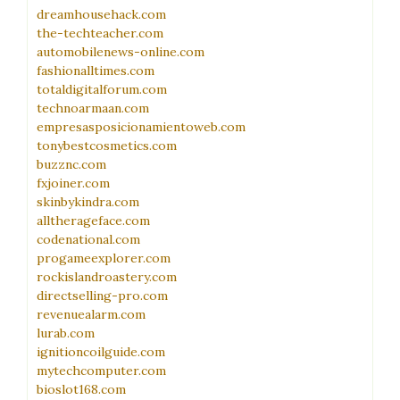
dreamhousehack.com
the-techteacher.com
automobilenews-online.com
fashionalltimes.com
totaldigitalforum.com
technoarmaan.com
empresasposicionamientoweb.com
tonybestcosmetics.com
buzznc.com
fxjoiner.com
skinbykindra.com
alltherageface.com
codenational.com
progameexplorer.com
rockislandroastery.com
directselling-pro.com
revenuealarm.com
lurab.com
ignitioncoilguide.com
mytechcomputer.com
bioslot168.com