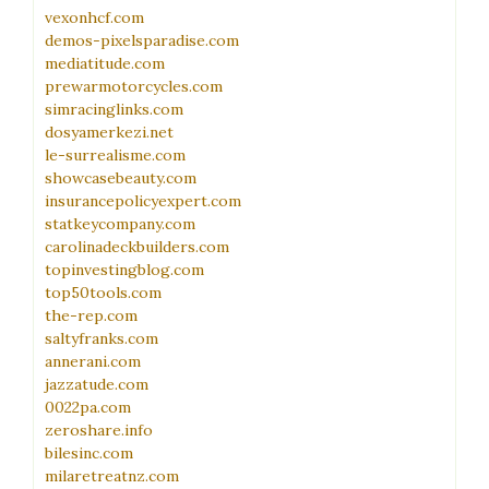
vexonhcf.com
demos-pixelsparadise.com
mediatitude.com
prewarmotorcycles.com
simracinglinks.com
dosyamerkezi.net
le-surrealisme.com
showcasebeauty.com
insurancepolicyexpert.com
statkeycompany.com
carolinadeckbuilders.com
topinvestingblog.com
top50tools.com
the-rep.com
saltyfranks.com
annerani.com
jazzatude.com
0022pa.com
zeroshare.info
bilesinc.com
milaretreatnz.com