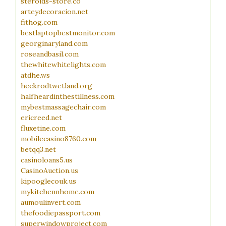
steroids-store.co
arteydecoracion.net
fithog.com
bestlaptopbestmonitor.com
georginaryland.com
roseandbasil.com
thewhitewhitelights.com
atdhe.ws
heckrodtwetland.org
halfheardinthestillness.com
mybestmassagechair.com
ericreed.net
fluxetine.com
mobilecasino8760.com
betqq3.net
casinoloans5.us
CasinoAuction.us
kipooglecouk.us
mykitchennhome.com
aumoulinvert.com
thefoodiepassport.com
superwindowproject.com