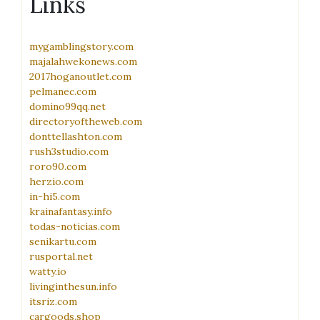
Links
mygamblingstory.com
majalahwekonews.com
2017hoganoutlet.com
pelmanec.com
domino99qq.net
directoryoftheweb.com
donttellashton.com
rush3studio.com
roro90.com
herzio.com
in-hi5.com
krainafantasy.info
todas-noticias.com
senikartu.com
rusportal.net
watty.io
livinginthesun.info
itsriz.com
cargoods.shop