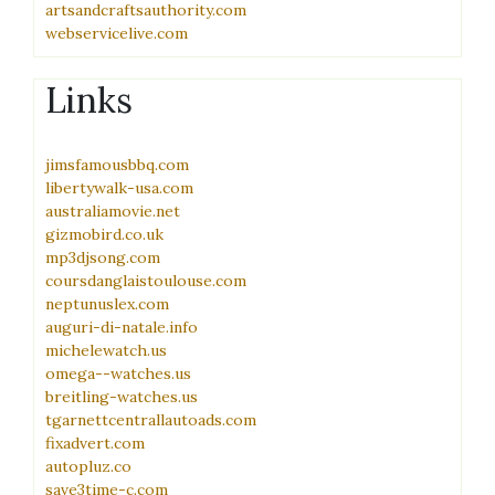
artsandcraftsauthority.com
webservicelive.com
Links
jimsfamousbbq.com
libertywalk-usa.com
australiamovie.net
gizmobird.co.uk
mp3djsong.com
coursdanglaistoulouse.com
neptunuslex.com
auguri-di-natale.info
michelewatch.us
omega--watches.us
breitling-watches.us
tgarnettcentrallautoads.com
fixadvert.com
autopluz.co
save3time-c.com