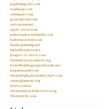
papibakigrafo.com
icanhazjs.com
canimpact.org
goviralstudy.com
cartourism.net
apple-cores.com
pulserasdeactividad10.com
barbaracarlotti.com
desktopmining.net
inthebleachers.net
lexapro-rx-store.com
buyskincareproducts.org
frenchbulldogpuppyforsale.net
kogamasquid.com
themultiplicationtablechart.com
casinoglamour.org
dextercoin.io
christianarticledirectory.org
5homestyle.com