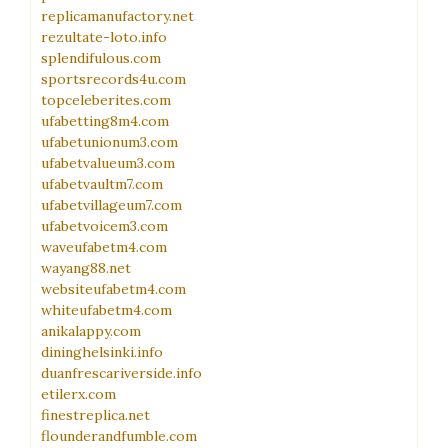
replicamanufactory.net
rezultate-loto.info
splendifulous.com
sportsrecords4u.com
topceleberites.com
ufabetting8m4.com
ufabetunionum3.com
ufabetvalueum3.com
ufabetvaultm7.com
ufabetvillageum7.com
ufabetvoicem3.com
waveufabetm4.com
wayang88.net
websiteufabetm4.com
whiteufabetm4.com
anikalappy.com
dininghelsinki.info
duanfrescariverside.info
etilerx.com
finestreplica.net
flounderandfumble.com