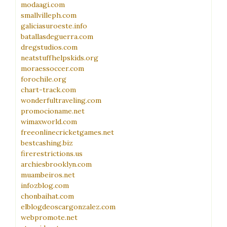
modaagi.com
smallvilleph.com
galiciasuroeste.info
batallasdeguerra.com
dregstudios.com
neatstuffhelpskids.org
moraessoccer.com
forochile.org
chart-track.com
wonderfultraveling.com
promocioname.net
wimaxworld.com
freeonlinecricketgames.net
bestcashing.biz
firerestrictions.us
archiesbrooklyn.com
muambeiros.net
infozblog.com
chonbaihat.com
elblogdeoscargonzalez.com
webpromote.net