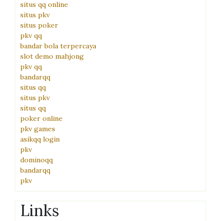
situs qq online
situs pkv
situs poker
pkv qq
bandar bola terpercaya
slot demo mahjong
pkv qq
bandarqq
situs qq
situs pkv
situs qq
poker online
pkv games
asikqq login
pkv
dominoqq
bandarqq
pkv
Links