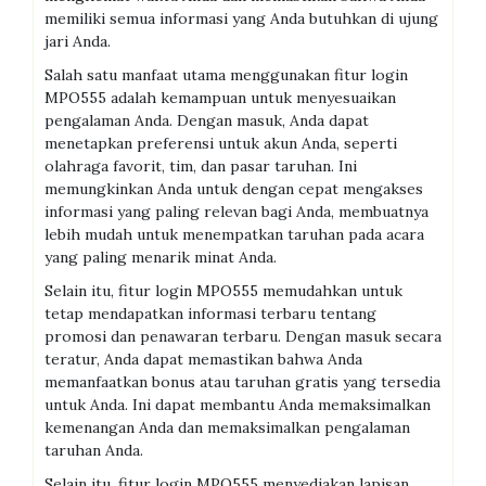
memiliki semua informasi yang Anda butuhkan di ujung
jari Anda.
Salah satu manfaat utama menggunakan fitur login
MPO555 adalah kemampuan untuk menyesuaikan
pengalaman Anda. Dengan masuk, Anda dapat
menetapkan preferensi untuk akun Anda, seperti
olahraga favorit, tim, dan pasar taruhan. Ini
memungkinkan Anda untuk dengan cepat mengakses
informasi yang paling relevan bagi Anda, membuatnya
lebih mudah untuk menempatkan taruhan pada acara
yang paling menarik minat Anda.
Selain itu, fitur login MPO555 memudahkan untuk
tetap mendapatkan informasi terbaru tentang
promosi dan penawaran terbaru. Dengan masuk secara
teratur, Anda dapat memastikan bahwa Anda
memanfaatkan bonus atau taruhan gratis yang tersedia
untuk Anda. Ini dapat membantu Anda memaksimalkan
kemenangan Anda dan memaksimalkan pengalaman
taruhan Anda.
Selain itu, fitur login MPO555 menyediakan lapisan