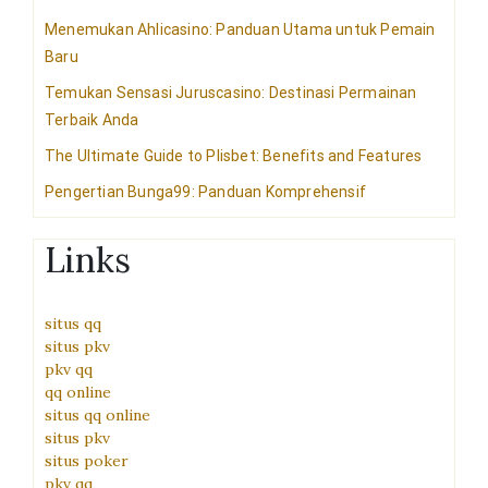
Menemukan Ahlicasino: Panduan Utama untuk Pemain
Baru
Temukan Sensasi Juruscasino: Destinasi Permainan
Terbaik Anda
The Ultimate Guide to Plisbet: Benefits and Features
Pengertian Bunga99: Panduan Komprehensif
Links
situs qq
situs pkv
pkv qq
qq online
situs qq online
situs pkv
situs poker
pkv qq