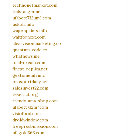
technonetmarket.com
tedstanger.net
ufabett732um3.com
uskola.info
wagonpaints.info
waitfornext.com
clearvisionmarketing.co
quantum-code.co
whatnews.me
final-dream.com
finest-replica.net
gestioneinh.info
prosportdaily.net
salesinvest22.com
teseract.org
trendy-ama-shop.com
ufabett732m7.com
visiofood.com
droidwindow.com
freeprsubmission.com
ufagold666.com