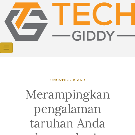
Skip
to
content
UNCATEGORIZED
Merampingkan
pengalaman
taruhan Anda