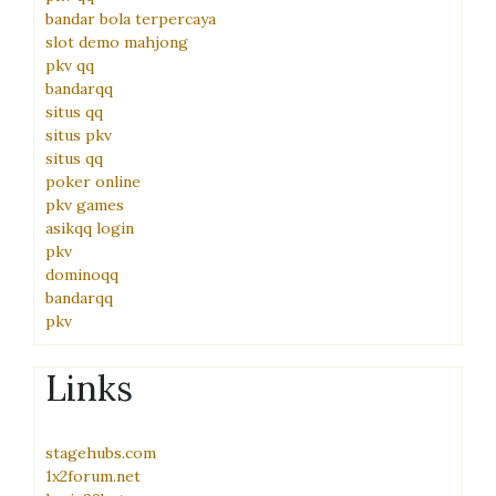
bandar bola terpercaya
slot demo mahjong
pkv qq
bandarqq
situs qq
situs pkv
situs qq
poker online
pkv games
asikqq login
pkv
dominoqq
bandarqq
pkv
Links
stagehubs.com
1x2forum.net