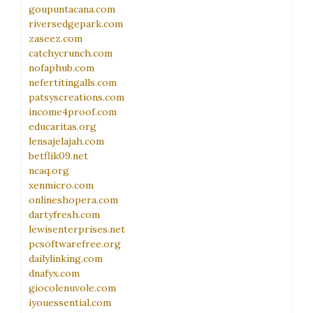
goupuntacana.com
riversedgepark.com
zaseez.com
catchycrunch.com
nofaphub.com
nefertitingalls.com
patsyscreations.com
income4proof.com
educaritas.org
lensajelajah.com
betflik09.net
ncaq.org
xenmicro.com
onlineshopera.com
dartyfresh.com
lewisenterprises.net
pcsoftwarefree.org
dailylinking.com
dnafyx.com
giocolenuvole.com
iyouessential.com