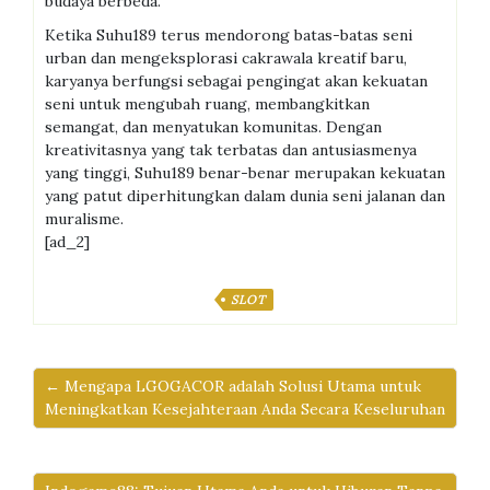
budaya berbeda.
Ketika Suhu189 terus mendorong batas-batas seni
urban dan mengeksplorasi cakrawala kreatif baru,
karyanya berfungsi sebagai pengingat akan kekuatan
seni untuk mengubah ruang, membangkitkan
semangat, dan menyatukan komunitas. Dengan
kreativitasnya yang tak terbatas dan antusiasmenya
yang tinggi, Suhu189 benar-benar merupakan kekuatan
yang patut diperhitungkan dalam dunia seni jalanan dan
muralisme.
[ad_2]
SLOT
← Mengapa LGOGACOR adalah Solusi Utama untuk
Meningkatkan Kesejahteraan Anda Secara Keseluruhan