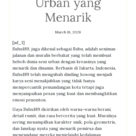
Urban yang
Menarik
March 16, 2026
[ad_1]
Suhu189, juga dikenal sebagai Suhu, adalah seniman
jalanan dan muralis berbakat yang telah membuat
heboh dunia seni urban dengan kreasinya yang
menarik dan dinamis. Berbasis di Jakarta, Indonesia,
Suhu189 telah mengubah dinding kosong menjadi
karya seni menakjubkan yang tidak hanya
mempercantik pemandangan kota tetapi juga
menyampaikan pesan yang kuat dan membangkitkan
emosi penonton.
Gaya Suhu189 dicirikan oleh warna-warna berani,
detail rumit, dan rasa bercerita yang kuat. Muralnya
sering menampilkan karakter unik, pola geometris,
dan lanskap nyata yang menarik pemirsa dan
mengundang mereka menjelajahi kedalaman