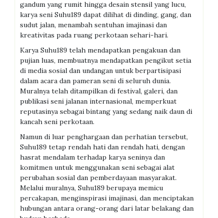
gandum yang rumit hingga desain stensil yang lucu,
karya seni Suhu189 dapat dilihat di dinding, gang, dan
sudut jalan, menambah sentuhan imajinasi dan
kreativitas pada ruang perkotaan sehari-hari.
Karya Suhu189 telah mendapatkan pengakuan dan
pujian luas, membuatnya mendapatkan pengikut setia
di media sosial dan undangan untuk berpartisipasi
dalam acara dan pameran seni di seluruh dunia.
Muralnya telah ditampilkan di festival, galeri, dan
publikasi seni jalanan internasional, memperkuat
reputasinya sebagai bintang yang sedang naik daun di
kancah seni perkotaan.
Namun di luar penghargaan dan perhatian tersebut,
Suhu189 tetap rendah hati dan rendah hati, dengan
hasrat mendalam terhadap karya seninya dan
komitmen untuk menggunakan seni sebagai alat
perubahan sosial dan pemberdayaan masyarakat.
Melalui muralnya, Suhu189 berupaya memicu
percakapan, menginspirasi imajinasi, dan menciptakan
hubungan antara orang-orang dari latar belakang dan