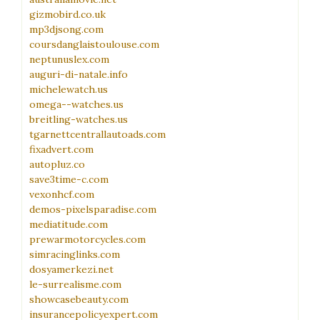
gizmobird.co.uk
mp3djsong.com
coursdanglaistoulouse.com
neptunuslex.com
auguri-di-natale.info
michelewatch.us
omega--watches.us
breitling-watches.us
tgarnettcentrallautoads.com
fixadvert.com
autopluz.co
save3time-c.com
vexonhcf.com
demos-pixelsparadise.com
mediatitude.com
prewarmotorcycles.com
simracinglinks.com
dosyamerkezi.net
le-surrealisme.com
showcasebeauty.com
insurancepolicyexpert.com