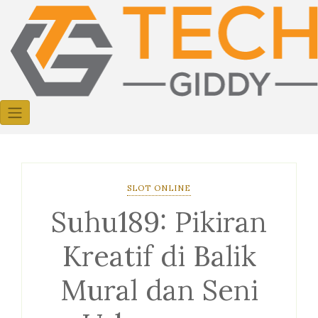
Skip
to
content
SLOT ONLINE
Suhu189: Pikiran
Kreatif di Balik
Mural dan Seni