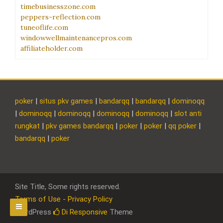
timebusinesszone.com
peppers-reflection.com
tuneoflife.com
windowwellmaintenancepros.com
affiliateholder.com
poker
|
situs pkv games
|
bandarqq
|
bandarqq
|
dominoqq
|
dominoqq
|
dominoqq
|
dominoqq
|
dominoqq
|
slot anti
rungkat
|
pkv games bandarqq
|
poker
|
poker
|
qq poker
|
bandarqq
|
poker
Site Title, Some rights reserved.
Terms of Use - Privacy Policy
WordPress
Di Responsive
Theme