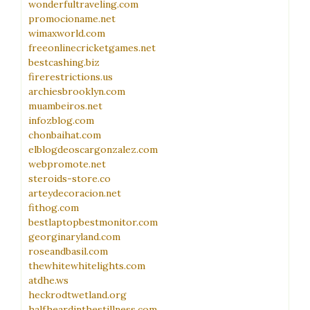
wonderfultraveling.com
promocioname.net
wimaxworld.com
freeonlinecricketgames.net
bestcashing.biz
firerestrictions.us
archiesbrooklyn.com
muambeiros.net
infozblog.com
chonbaihat.com
elblogdeoscargonzalez.com
webpromote.net
steroids-store.co
arteydecoracion.net
fithog.com
bestlaptopbestmonitor.com
georginaryland.com
roseandbasil.com
thewhitewhitelights.com
atdhe.ws
heckrodtwetland.org
halfheardinthestillness.com