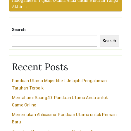
Indogame88: Tujuan Utama Anda untuk Hiburan Tanpa
Akhir →
Search
Search
Recent Posts
Panduan Utama Majestibet: Jelajahi Pengalaman
Taruhan Terbaik
Memahami Saung4D: Panduan Utama Anda untuk
Game Online
Menemukan Ahlicasino: Panduan Utama untuk Pemain
Baru