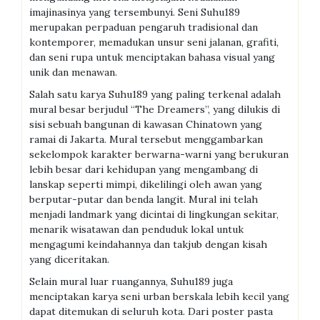
imajinasinya yang tersembunyi. Seni Suhu189
merupakan perpaduan pengaruh tradisional dan
kontemporer, memadukan unsur seni jalanan, grafiti,
dan seni rupa untuk menciptakan bahasa visual yang
unik dan menawan.
Salah satu karya Suhu189 yang paling terkenal adalah
mural besar berjudul “The Dreamers”, yang dilukis di
sisi sebuah bangunan di kawasan Chinatown yang
ramai di Jakarta. Mural tersebut menggambarkan
sekelompok karakter berwarna-warni yang berukuran
lebih besar dari kehidupan yang mengambang di
lanskap seperti mimpi, dikelilingi oleh awan yang
berputar-putar dan benda langit. Mural ini telah
menjadi landmark yang dicintai di lingkungan sekitar,
menarik wisatawan dan penduduk lokal untuk
mengagumi keindahannya dan takjub dengan kisah
yang diceritakan.
Selain mural luar ruangannya, Suhu189 juga
menciptakan karya seni urban berskala lebih kecil yang
dapat ditemukan di seluruh kota. Dari poster pasta