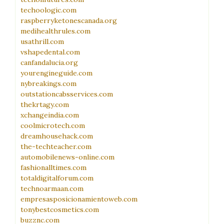
techoologic.com
raspberryketonescanada.org
medihealthrules.com
usathrill.com
vshapedental.com
canfandalucia.org
yourengineguide.com
nybreakings.com
outstationcabsservices.com
thekrtagy.com
xchangeindia.com
coolmicrotech.com
dreamhousehack.com
the-techteacher.com
automobilenews-online.com
fashionalltimes.com
totaldigitalforum.com
technoarmaan.com
empresasposicionamientoweb.com
tonybestcosmetics.com
buzznc.com