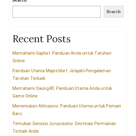
Search
Search
Recent Posts
Memahami Gajibet: Panduan Anda untuk Taruhan
Online
Panduan Utama Majestibet: Jelajahi Pengalaman
Taruhan Terbaik
Memahami Saung4D: Panduan Utama Anda untuk
Game Online
Menemukan Ahlicasino: Panduan Utama untuk Pemain
Baru
Temukan Sensasi Juruscasino: Destinasi Permainan
Terbaik Anda