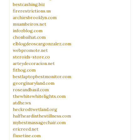
bestcashing.biz
firerestrictions.us
archiesbrooklyn.com
muambeiros.net
infozblog.com
chonbaihat.com
elblogdeoscargonzalez.com
webpromote.net
steroids-store.co
arteydecoracion.net
fithog.com
bestlaptopbestmonitor.com
georginaryland.com
roseandbasil.com
thewhitewhitelights.com
atdhe.ws
heckrodtwetland.org
halfheardinthestillness.com
mybestmassagechair.com
ericreed.net
fluxetine.com