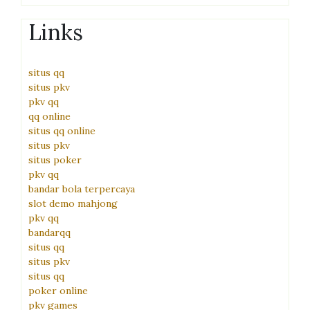
Links
situs qq
situs pkv
pkv qq
qq online
situs qq online
situs pkv
situs poker
pkv qq
bandar bola terpercaya
slot demo mahjong
pkv qq
bandarqq
situs qq
situs pkv
situs qq
poker online
pkv games