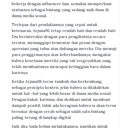
bekerja dengan influencer lain, semakin memperkuat
statusnya sebagai bintang yang sedang naik daun di
dunia media sosial.
Terlepas dari pendakiannya yang cepat untuk
ketenaran, Arjuna96 tetap rendah hati dan rendah hati.
Dia berinteraksi dengan para pengikutnya secara
teratur, menanggapi komentar dan pesan dengan
apresiasi yang tulus atas dukungan mereka. Dia memuji
para penggemarnya atas keberhasilannya, mengakui
bahwa kesetiaan mereka yang tak tergoyahkan yang
telah membantunya mencapai ketinggian baru dalam
karirnya.
Ketika Arjuna96 terus tumbuh dan berkembang
sebagai pencipta konten, jelas bahwa ia ditakdirkan
untuk hal -hal yang lebih besar di dunia media sosial.
Dengan bakat, karisma, dan dedikasi untuk membuat
dampak positif, tidak ada keraguan bahwa ia akan terus
bersinar dengan cerah sebagai salah satu bintang
paling terang di lanskap digital.
Jadi, jika Anda belum melakukannya, pastikan untuk