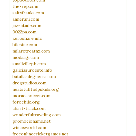
top50tools.com
the-rep.com
saltyfranks.com
annerani.com
jazzatude.com
0022pa.com
zeroshare.info
bilesinc.com
milaretreatnz.com
modaagi.com
smallvilleph.com
galiciasuroeste.info
batallasdeguerra.com
dregstudios.com
neatstuffhelpskids.org
moraessoccer.com
forochile.org
chart-track.com
wonderfultraveling.com
promocioname.net
wimaxworld.com
freeonlinecricketgames.net