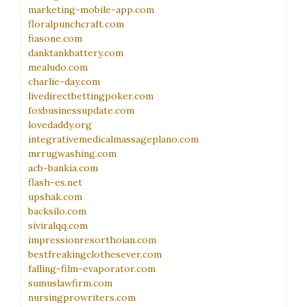
marketing-mobile-app.com
floralpunchcraft.com
fiasone.com
danktankbattery.com
mealudo.com
charlie-day.com
livedirectbettingpoker.com
foxbusinessupdate.com
lovedaddy.org
integrativemedicalmassageplano.com
mrrugwashing.com
acb-bankia.com
flash-es.net
upshak.com
backsilo.com
siviralqq.com
impressionresorthoian.com
bestfreakingclothesever.com
falling-film-evaporator.com
sumuslawfirm.com
nursingprowriters.com