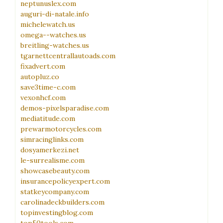
neptunuslex.com
auguri-di-natale.info
michelewatch.us
omega--watches.us
breitling-watches.us
tgarnettcentrallautoads.com
fixadvert.com
autopluz.co
save3time-c.com
vexonhcf.com
demos-pixelsparadise.com
mediatitude.com
prewarmotorcycles.com
simracinglinks.com
dosyamerkezi.net
le-surrealisme.com
showcasebeauty.com
insurancepolicyexpert.com
statkeycompany.com
carolinadeckbuilders.com
topinvestingblog.com