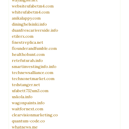
wayang88.net
websiteufabetm4.com
whiteufabetm4.com
anikalappy.com
dininghelsinki.info
duanfrescariverside.info
etilerx.com
finestreplica.net
flounderandfumble.com
healthohunt.com
retefuturah.info
smartinvestinginfo.info
technewsalliance.com
technonetmarket.com
tedstanger.net
ufabett732um3.com
uskola.info
wagonpaints.info
waitfornext.com
clearvisionmarketing.co
quantum-code.co
whatnews.me