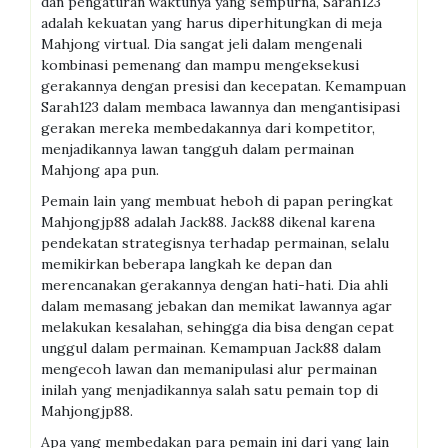
dan pengaturan waktunya yang sempurna, Sarah123
adalah kekuatan yang harus diperhitungkan di meja
Mahjong virtual. Dia sangat jeli dalam mengenali
kombinasi pemenang dan mampu mengeksekusi
gerakannya dengan presisi dan kecepatan. Kemampuan
Sarah123 dalam membaca lawannya dan mengantisipasi
gerakan mereka membedakannya dari kompetitor,
menjadikannya lawan tangguh dalam permainan
Mahjong apa pun.
Pemain lain yang membuat heboh di papan peringkat
Mahjongjp88 adalah Jack88. Jack88 dikenal karena
pendekatan strategisnya terhadap permainan, selalu
memikirkan beberapa langkah ke depan dan
merencanakan gerakannya dengan hati-hati. Dia ahli
dalam memasang jebakan dan memikat lawannya agar
melakukan kesalahan, sehingga dia bisa dengan cepat
unggul dalam permainan. Kemampuan Jack88 dalam
mengecoh lawan dan memanipulasi alur permainan
inilah yang menjadikannya salah satu pemain top di
Mahjongjp88.
Apa yang membedakan para pemain ini dari yang lain