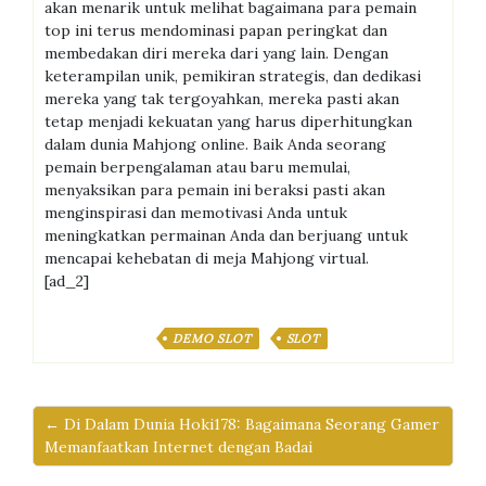
akan menarik untuk melihat bagaimana para pemain
top ini terus mendominasi papan peringkat dan
membedakan diri mereka dari yang lain. Dengan
keterampilan unik, pemikiran strategis, dan dedikasi
mereka yang tak tergoyahkan, mereka pasti akan
tetap menjadi kekuatan yang harus diperhitungkan
dalam dunia Mahjong online. Baik Anda seorang
pemain berpengalaman atau baru memulai,
menyaksikan para pemain ini beraksi pasti akan
menginspirasi dan memotivasi Anda untuk
meningkatkan permainan Anda dan berjuang untuk
mencapai kehebatan di meja Mahjong virtual.
[ad_2]
DEMO SLOT
SLOT
← Di Dalam Dunia Hoki178: Bagaimana Seorang Gamer
Memanfaatkan Internet dengan Badai