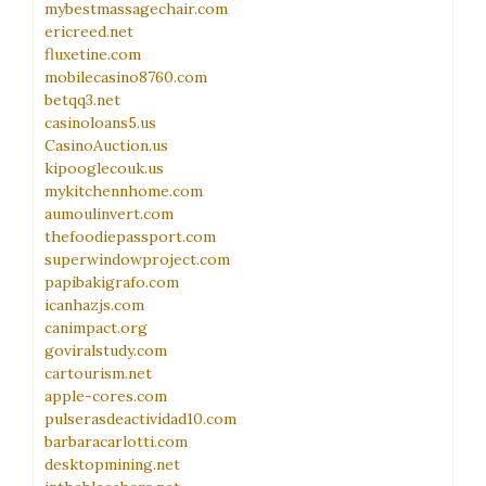
mybestmassagechair.com
ericreed.net
fluxetine.com
mobilecasino8760.com
betqq3.net
casinoloans5.us
CasinoAuction.us
kipooglecouk.us
mykitchennhome.com
aumoulinvert.com
thefoodiepassport.com
superwindowproject.com
papibakigrafo.com
icanhazjs.com
canimpact.org
goviralstudy.com
cartourism.net
apple-cores.com
pulserasdeactividad10.com
barbaracarlotti.com
desktopmining.net