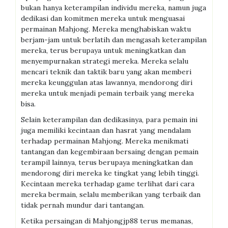
bukan hanya keterampilan individu mereka, namun juga
dedikasi dan komitmen mereka untuk menguasai
permainan Mahjong. Mereka menghabiskan waktu
berjam-jam untuk berlatih dan mengasah keterampilan
mereka, terus berupaya untuk meningkatkan dan
menyempurnakan strategi mereka. Mereka selalu
mencari teknik dan taktik baru yang akan memberi
mereka keunggulan atas lawannya, mendorong diri
mereka untuk menjadi pemain terbaik yang mereka
bisa.
Selain keterampilan dan dedikasinya, para pemain ini
juga memiliki kecintaan dan hasrat yang mendalam
terhadap permainan Mahjong. Mereka menikmati
tantangan dan kegembiraan bersaing dengan pemain
terampil lainnya, terus berupaya meningkatkan dan
mendorong diri mereka ke tingkat yang lebih tinggi.
Kecintaan mereka terhadap game terlihat dari cara
mereka bermain, selalu memberikan yang terbaik dan
tidak pernah mundur dari tantangan.
Ketika persaingan di Mahjongjp88 terus memanas,