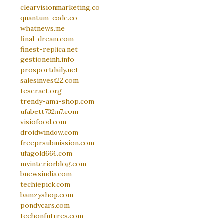
clearvisionmarketing.co
quantum-code.co
whatnews.me
final-dream.com
finest-replica.net
gestioneinh.info
prosportdaily.net
salesinvest22.com
teseract.org
trendy-ama-shop.com
ufabett732m7.com
visiofood.com
droidwindow.com
freeprsubmission.com
ufagold666.com
myinteriorblog.com
bnewsindia.com
techiepick.com
bamzyshop.com
pondycars.com
techonfutures.com