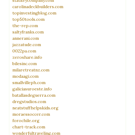
statkeycompany.com
carolinadeckbuilders.com
topinvestingblog.com
top50tools.com
the-rep.com
saltyfranks.com
annerani.com
jazzatude.com
0022pa.com
zeroshare.info
bilesinc.com
milaretreatnz.com
modaagi.com
smallvilleph.com
galiciasuroeste.info
batallasdeguerra.com
dregstudios.com
neatstuffhelpskids.org
moraessoccer.com
forochile.org
chart-track.com
wonderfultraveling.com