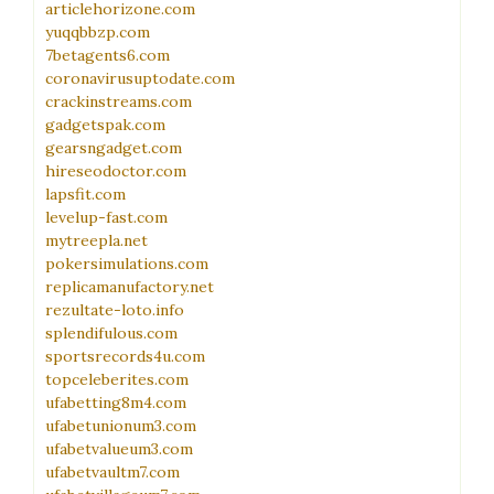
articlehorizone.com
yuqqbbzp.com
7betagents6.com
coronavirusuptodate.com
crackinstreams.com
gadgetspak.com
gearsngadget.com
hireseodoctor.com
lapsfit.com
levelup-fast.com
mytreepla.net
pokersimulations.com
replicamanufactory.net
rezultate-loto.info
splendifulous.com
sportsrecords4u.com
topceleberites.com
ufabetting8m4.com
ufabetunionum3.com
ufabetvalueum3.com
ufabetvaultm7.com