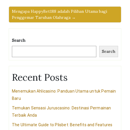
Mengapa HappyBet188 adalah Pilihan Utama bagi
Penggemar Taruhan Olahraga →
Search
Search
Recent Posts
Menemukan Ahlicasino: Panduan Utama untuk Pemain
Baru
Temukan Sensasi Juruscasino: Destinasi Permainan
Terbaik Anda
The Ultimate Guide to Plisbet: Benefits and Features