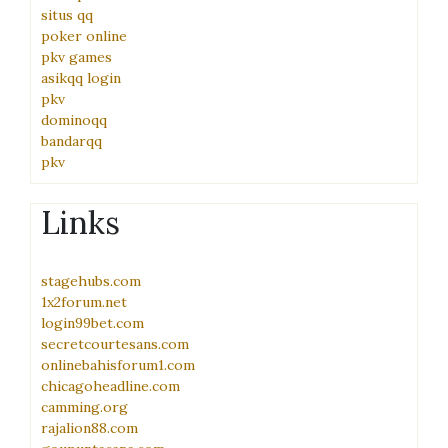
situs qq
poker online
pkv games
asikqq login
pkv
dominoqq
bandarqq
pkv
Links
stagehubs.com
1x2forum.net
login99bet.com
secretcourtesans.com
onlinebahisforum1.com
chicagoheadline.com
camming.org
rajalion88.com