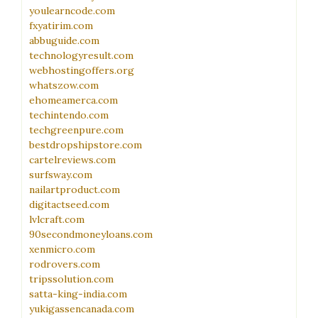
youlearncode.com
fxyatirim.com
abbuguide.com
technologyresult.com
webhostingoffers.org
whatszow.com
ehomeamerca.com
techintendo.com
techgreenpure.com
bestdropshipstore.com
cartelreviews.com
surfsway.com
nailartproduct.com
digitactseed.com
lvlcraft.com
90secondmoneyloans.com
xenmicro.com
rodrovers.com
tripssolution.com
satta-king-india.com
yukigassencanada.com