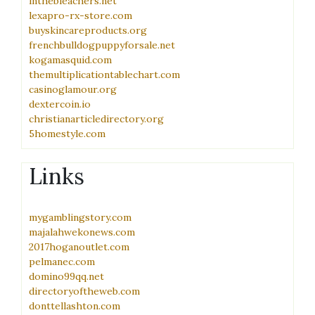
inthebleachers.net
lexapro-rx-store.com
buyskincareproducts.org
frenchbulldogpuppyforsale.net
kogamasquid.com
themultiplicationtablechart.com
casinoglamour.org
dextercoin.io
christianarticledirectory.org
5homestyle.com
Links
mygamblingstory.com
majalahwekonews.com
2017hoganoutlet.com
pelmanec.com
domino99qq.net
directoryoftheweb.com
donttellashton.com