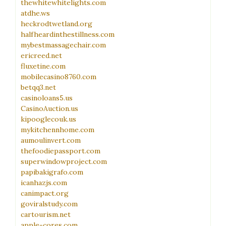
thewhitewhitelights.com
atdhe.ws
heckrodtwetland.org
halfheardinthestillness.com
mybestmassagechair.com
ericreed.net
fluxetine.com
mobilecasino8760.com
betqq3.net
casinoloans5.us
CasinoAuction.us
kipooglecouk.us
mykitchennhome.com
aumoulinvert.com
thefoodiepassport.com
superwindowproject.com
papibakigrafo.com
icanhazjs.com
canimpact.org
goviralstudy.com
cartourism.net
apple-cores.com