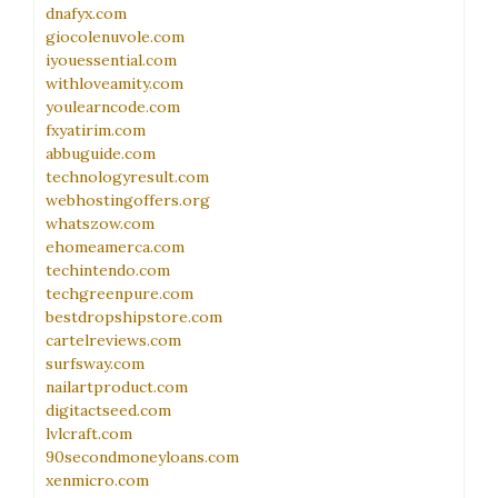
dnafyx.com
giocolenuvole.com
iyouessential.com
withloveamity.com
youlearncode.com
fxyatirim.com
abbuguide.com
technologyresult.com
webhostingoffers.org
whatszow.com
ehomeamerca.com
techintendo.com
techgreenpure.com
bestdropshipstore.com
cartelreviews.com
surfsway.com
nailartproduct.com
digitactseed.com
lvlcraft.com
90secondmoneyloans.com
xenmicro.com