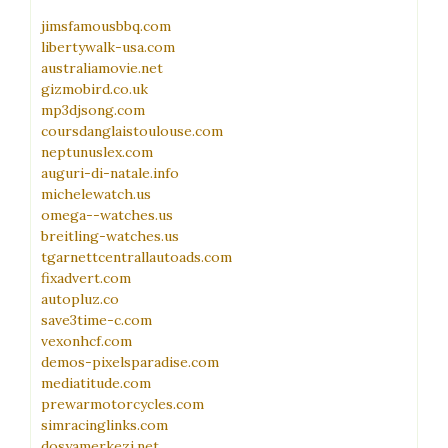
jimsfamousbbq.com
libertywalk-usa.com
australiamovie.net
gizmobird.co.uk
mp3djsong.com
coursdanglaistoulouse.com
neptunuslex.com
auguri-di-natale.info
michelewatch.us
omega--watches.us
breitling-watches.us
tgarnettcentrallautoads.com
fixadvert.com
autopluz.co
save3time-c.com
vexonhcf.com
demos-pixelsparadise.com
mediatitude.com
prewarmotorcycles.com
simracinglinks.com
dosyamerkezi.net