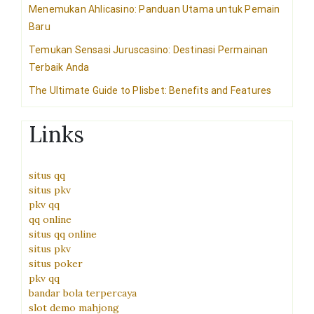
Menemukan Ahlicasino: Panduan Utama untuk Pemain
Baru
Temukan Sensasi Juruscasino: Destinasi Permainan
Terbaik Anda
The Ultimate Guide to Plisbet: Benefits and Features
Links
situs qq
situs pkv
pkv qq
qq online
situs qq online
situs pkv
situs poker
pkv qq
bandar bola terpercaya
slot demo mahjong