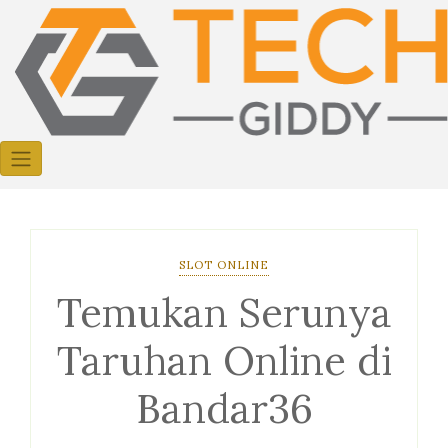
Skip
to
content
SLOT ONLINE
Temukan Serunya
Taruhan Online di
Bandar36