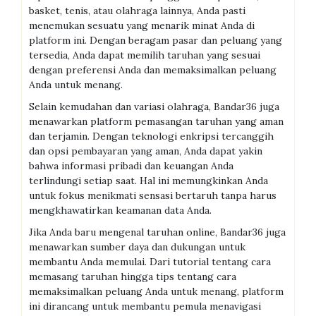
basket, tenis, atau olahraga lainnya, Anda pasti
menemukan sesuatu yang menarik minat Anda di
platform ini. Dengan beragam pasar dan peluang yang
tersedia, Anda dapat memilih taruhan yang sesuai
dengan preferensi Anda dan memaksimalkan peluang
Anda untuk menang.
Selain kemudahan dan variasi olahraga, Bandar36 juga
menawarkan platform pemasangan taruhan yang aman
dan terjamin. Dengan teknologi enkripsi tercanggih
dan opsi pembayaran yang aman, Anda dapat yakin
bahwa informasi pribadi dan keuangan Anda
terlindungi setiap saat. Hal ini memungkinkan Anda
untuk fokus menikmati sensasi bertaruh tanpa harus
mengkhawatirkan keamanan data Anda.
Jika Anda baru mengenal taruhan online, Bandar36 juga
menawarkan sumber daya dan dukungan untuk
membantu Anda memulai. Dari tutorial tentang cara
memasang taruhan hingga tips tentang cara
memaksimalkan peluang Anda untuk menang, platform
ini dirancang untuk membantu pemula menavigasi