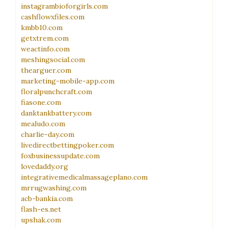
instagrambioforgirls.com
cashflowxfiles.com
kmbb10.com
getxtrem.com
weactinfo.com
meshingsocial.com
thearguer.com
marketing-mobile-app.com
floralpunchcraft.com
fiasone.com
danktankbattery.com
mealudo.com
charlie-day.com
livedirectbettingpoker.com
foxbusinessupdate.com
lovedaddy.org
integrativemedicalmassageplano.com
mrrugwashing.com
acb-bankia.com
flash-es.net
upshak.com