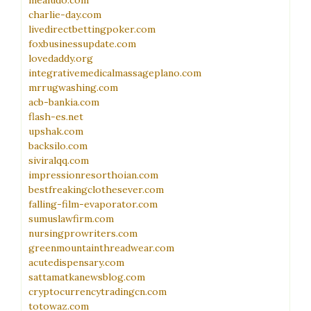
mealudo.com
charlie-day.com
livedirectbettingpoker.com
foxbusinessupdate.com
lovedaddy.org
integrativemedicalmassageplano.com
mrrugwashing.com
acb-bankia.com
flash-es.net
upshak.com
backsilo.com
siviralqq.com
impressionresorthoian.com
bestfreakingclothesever.com
falling-film-evaporator.com
sumuslawfirm.com
nursingprowriters.com
greenmountainthreadwear.com
acutedispensary.com
sattamatkanewsblog.com
cryptocurrencytradingcn.com
totowaz.com