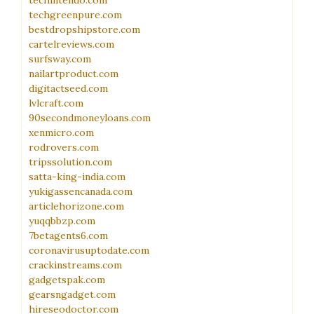
techintendo.com
techgreenpure.com
bestdropshipstore.com
cartelreviews.com
surfsway.com
nailartproduct.com
digitactseed.com
lvlcraft.com
90secondmoneyloans.com
xenmicro.com
rodrovers.com
tripssolution.com
satta-king-india.com
yukigassencanada.com
articlehorizone.com
yuqqbbzp.com
7betagents6.com
coronavirusuptodate.com
crackinstreams.com
gadgetspak.com
gearsngadget.com
hireseodoctor.com