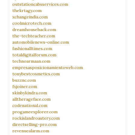
outstationcabsservices.com
thekrtagy.com
xchangeindia.com
coolmicrotech.com
dreamhousehack.com
the-techteacher.com
automobilenews-online.com
fashionalltimes.com
totaldigitalforum.com
technoarmaan.com
empresasposicionamientoweb.com
tonybestcosmetics.com
buzznc.com
fxjoiner.com
skinbykindra.com
alltherageface.com
codenational.com
progameexplorer.com
rockislandroastery.com
directselling-pro.com
revenuealarm.com