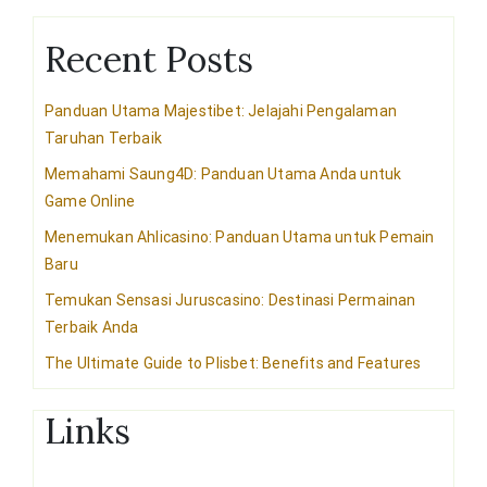
Recent Posts
Panduan Utama Majestibet: Jelajahi Pengalaman
Taruhan Terbaik
Memahami Saung4D: Panduan Utama Anda untuk
Game Online
Menemukan Ahlicasino: Panduan Utama untuk Pemain
Baru
Temukan Sensasi Juruscasino: Destinasi Permainan
Terbaik Anda
The Ultimate Guide to Plisbet: Benefits and Features
Links