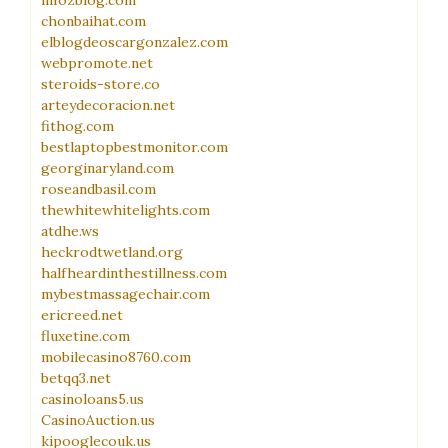
infozblog.com
chonbaihat.com
elblogdeoscargonzalez.com
webpromote.net
steroids-store.co
arteydecoracion.net
fithog.com
bestlaptopbestmonitor.com
georginaryland.com
roseandbasil.com
thewhitewhitelights.com
atdhe.ws
heckrodtwetland.org
halfheardinthestillness.com
mybestmassagechair.com
ericreed.net
fluxetine.com
mobilecasino8760.com
betqq3.net
casinoloans5.us
CasinoAuction.us
kipooglecouk.us