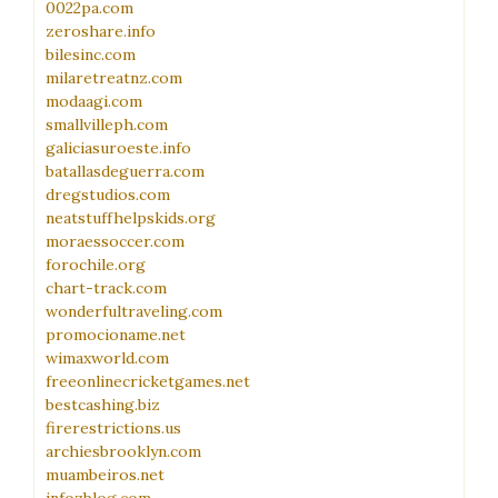
0022pa.com
zeroshare.info
bilesinc.com
milaretreatnz.com
modaagi.com
smallvilleph.com
galiciasuroeste.info
batallasdeguerra.com
dregstudios.com
neatstuffhelpskids.org
moraessoccer.com
forochile.org
chart-track.com
wonderfultraveling.com
promocioname.net
wimaxworld.com
freeonlinecricketgames.net
bestcashing.biz
firerestrictions.us
archiesbrooklyn.com
muambeiros.net