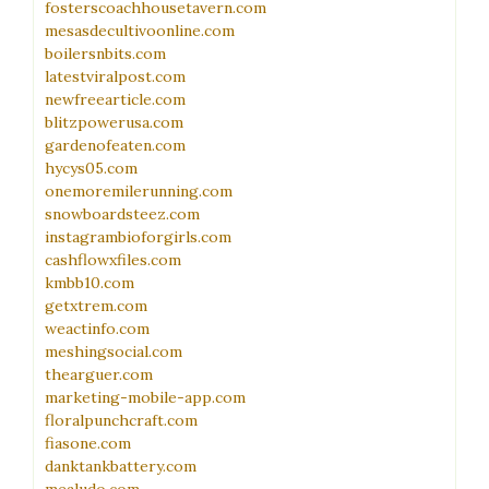
fosterscoachhousetavern.com
mesasdecultivoonline.com
boilersnbits.com
latestviralpost.com
newfreearticle.com
blitzpowerusa.com
gardenofeaten.com
hycys05.com
onemoremilerunning.com
snowboardsteez.com
instagrambioforgirls.com
cashflowxfiles.com
kmbb10.com
getxtrem.com
weactinfo.com
meshingsocial.com
thearguer.com
marketing-mobile-app.com
floralpunchcraft.com
fiasone.com
danktankbattery.com