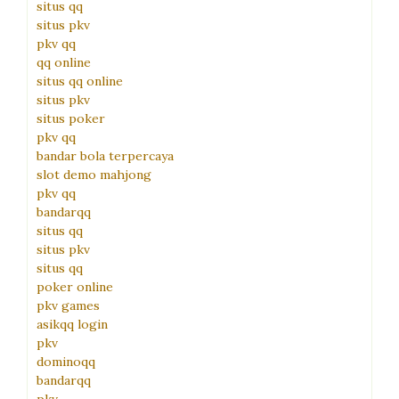
situs qq
situs pkv
pkv qq
qq online
situs qq online
situs pkv
situs poker
pkv qq
bandar bola terpercaya
slot demo mahjong
pkv qq
bandarqq
situs qq
situs pkv
situs qq
poker online
pkv games
asikqq login
pkv
dominoqq
bandarqq