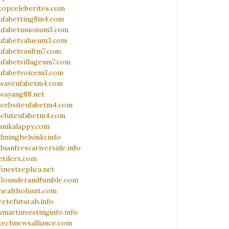
topceleberites.com
ufabetting8m4.com
ufabetunionum3.com
ufabetvalueum3.com
ufabetvaultm7.com
ufabetvillageum7.com
ufabetvoicem3.com
waveufabetm4.com
wayang88.net
websiteufabetm4.com
whiteufabetm4.com
anikalappy.com
dininghelsinki.info
duanfrescariverside.info
etilerx.com
finestreplica.net
flounderandfumble.com
healthohunt.com
retefuturah.info
smartinvestinginfo.info
technewsalliance.com