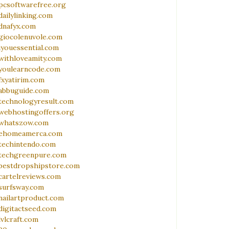
pcsoftwarefree.org
dailylinking.com
dnafyx.com
giocolenuvole.com
iyouessential.com
withloveamity.com
youlearncode.com
fxyatirim.com
abbuguide.com
technologyresult.com
webhostingoffers.org
whatszow.com
ehomeamerca.com
techintendo.com
techgreenpure.com
bestdropshipstore.com
cartelreviews.com
surfsway.com
nailartproduct.com
digitactseed.com
lvlcraft.com