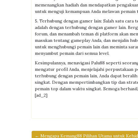
memenangkan hadiah dan mendapatkan pengakuan d
untuk menguji kemampuan Anda melawan pemain te
5. Terhubung dengan gamer lain: Salah satu cara 
adalah dengan terhubung dengan gamer lain. Berg
forum, dan menambah teman di platform akan mem
masukan tentang gameplay Anda, dan menjalin hub
untuk menghubungi pemain lain dan meminta sara
menyambut pemain dari semua level.
Kesimpulannya, menavigasi Palu88 seperti seorang
mengatur profil Anda, menjelajahi perpustakaan p
terhubung dengan pemain lain, Anda dapat beralih
singkat. Dengan mempertimbangkan tip dan strate
pemain top dalam waktu singkat. Semoga berhasil,
[ad_2]
← Mengapa Kemang88 Pilihan Utama untuk Kehidup