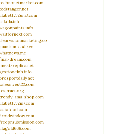
technonetmarket.com
tedstanger.net
ufabett732um3.com
uskola.info
wagonpaints.info
waitfornext.com
clearvisionmarketing.co
quantum-code.co
whatnews.me
final-dream.com
finest-replica.net
gestioneinh.info
prosportdaily.net
salesinvest22.com
teseract.org
trendy-ama-shop.com
ufabett732m7.com
visiofood.com
droidwindow.com
freeprsubmission.com
ufagold666.com