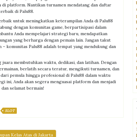
i platform. Nantikan turnamen mendatang dan daftar
rbaik di Palu88.
terbaik untuk meningkatkan keterampilan Anda di Palu88
abung dengan komunitas game, berpartisipasi dalam
bantu Anda mempelajari strategi baru, mendapatkan
ungan yang berharga dengan pemain lain. Jangan takut
n – komunitas Palu88 adalah tempat yang mendukung dan
 juara membutuhkan waktu, dedikasi, dan latihan. Dengan
ermainan, berlatih secara teratur, mengikuti turnamen, dan
 dari pemula hingga profesional di Palu88 dalam waktu
gi ini, Anda akan segera menguasai platform dan menjadi
 dan selamat bermain!
SLOT
an Kelas Atas di Jakarta