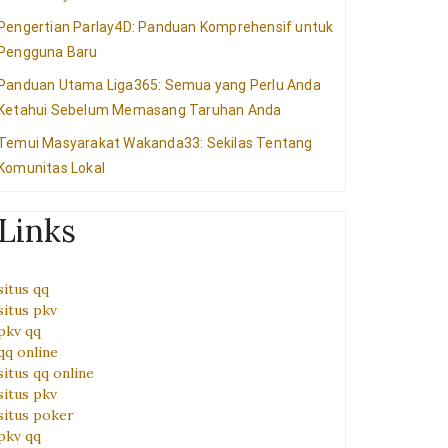
Pengertian Parlay4D: Panduan Komprehensif untuk
Pengguna Baru
Panduan Utama Liga365: Semua yang Perlu Anda
Ketahui Sebelum Memasang Taruhan Anda
Temui Masyarakat Wakanda33: Sekilas Tentang
Komunitas Lokal
Links
situs qq
situs pkv
pkv qq
qq online
situs qq online
situs pkv
situs poker
pkv qq